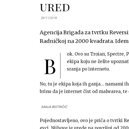
ured
28/11/2018
Agencija Brigada za tvrtku Reversi
Radničkoj na 2000 kvadrata. Idem
ok. Ovo su Troian, Spectre,
B
ekipa koju ne želite upoznat
sranja po internetu.
No, tu je ekipa koja ih ganja… namami ih, 
brinu da je internet čist od malwarea, t
SANJA BISTRIČIĆ
Pojednostavljeno, ovo je priča o tvrtki 
evci. Njihove je urede na površini od 20