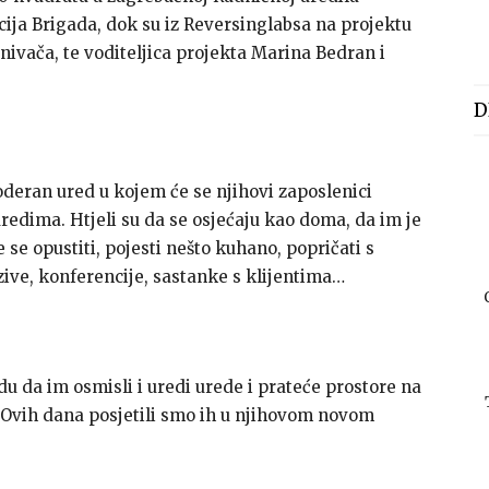
ja Brigada, dok su iz Reversinglabsa na projektu
nivača, te voditeljica projekta Marina Bedran i
D
oderan ured u kojem će se njihovi zaposlenici
redima. Htjeli su da se osjećaju kao doma, da im je
 se opustiti, pojesti nešto kuhano, popričati s
ve, konferencije, sastanke s klijentima…
du da im osmisli i uredi urede i prateće prostore na
. Ovih dana posjetili smo ih u njihovom novom