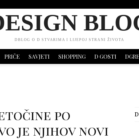
DESIGN BLO
DBLOG O D STVARIMA I LIJEPOJ STRANI ŽIVOTA
PRIČE
SAVJETI
SHOPPING
D GOSTI
DGR
tetočine po
D
vo je njihov novi