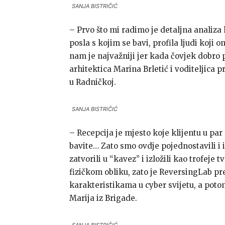
SANJA BISTRIČIĆ
– Prvo što mi radimo je detaljna analiza 
posla s kojim se bavi, profila ljudi koji 
nam je najvažniji jer kada čovjek dobro p
arhitektica Marina Brletić i voditeljica 
u Radničkoj.
SANJA BISTRIČIĆ
– Recepcija je mjesto koje klijentu u par
bavite… Zato smo ovdje pojednostavili i
zatvorili u “kavez” i izložili kao trofej
fizičkom obliku, zato je ReversingLab pr
karakteristikama u cyber svijetu, a potom
Marija iz Brigade.