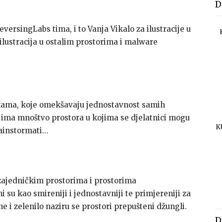
D
ReversingLabs tima, i to Vanja Vikalo za ilustracije u
r ilustracija u ostalim prostorima i malware
jkama, koje omekšavaju jednostavnost samih
u ima mnoštvo prostora u kojima se djelatnici mogu
K
rainstormati…
zajedničkim prostorima i prostorima
 su kao smireniji i jednostavniji te primjereniji za
ne i zelenilo naziru se prostori prepušteni džungli.
D