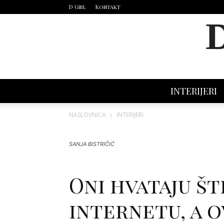
D Girl
Kontakt
INTERIJERI
NASLOVNICA
INTERIJERI
SANJA BISTRIČIĆ
Oni hvataju š
internetu, a o