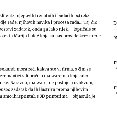
klijenta, njegovih trenutnih i budućih potreba,
ondje rade, njihovih navika i procesa rada… Taj dio
D
ostavi zadatak, onda ga lako riješi – ispričale su
projekta Marija Lukić koje su nas provele kroz urede
D
D
 sekundi mora reći kakva ste vi firma, s čim se
 izromantizirali priču o malwareima koje smo
e tvrtke. Naravno, malwarei ne postoje u ovakvom,
D
euzeo zadatak da ih ilustrira prema njihovim
 smo ih isprintali s 3D printerima – objasnila je