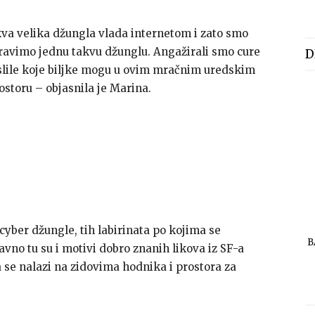
kva velika džungla vlada internetom i zato smo
apravimo jednu takvu džunglu. Angažirali smo cure
D
mislile koje biljke mogu u ovim mračnim uredskim
rostoru – objasnila je Marina.
te cyber džungle, tih labirinata po kojima se
B
vno tu su i motivi dobro znanih likova iz SF-a
a se nalazi na zidovima hodnika i prostora za