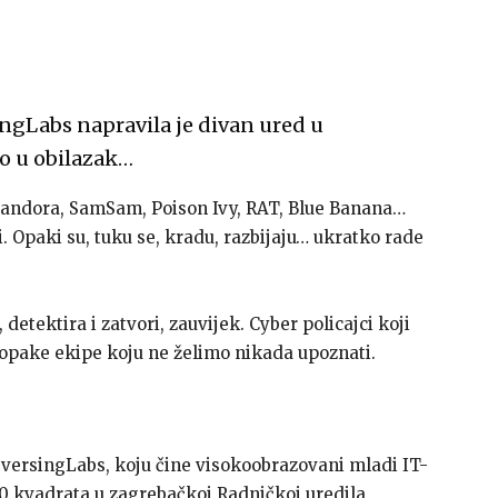
ngLabs napravila je divan ured u
o u obilazak…
 Pandora, SamSam, Poison Ivy, RAT, Blue Banana…
i. Opaki su, tuku se, kradu, razbijaju… ukratko rade
detektira i zatvori, zauvijek. Cyber policajci koji
e opake ekipe koju ne želimo nikada upoznati.
ReversingLabs, koju čine visokoobrazovani mladi IT-
00 kvadrata u zagrebačkoj Radničkoj uredila