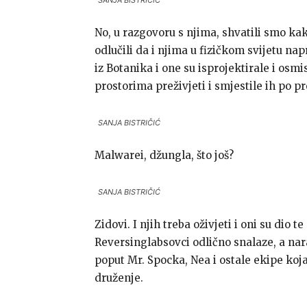
SANJA BISTRIČIĆ
No, u razgovoru s njima, shvatili smo ka
odlučili da i njima u fizičkom svijetu n
iz Botanika i one su isprojektirale i os
prostorima preživjeti i smjestile ih po p
SANJA BISTRIČIĆ
Malwarei, džungla, što još?
SANJA BISTRIČIĆ
Zidovi. I njih treba oživjeti i oni su dio 
Reversinglabsovci odlično snalaze, a nara
poput Mr. Spocka, Nea i ostale ekipe koj
druženje.