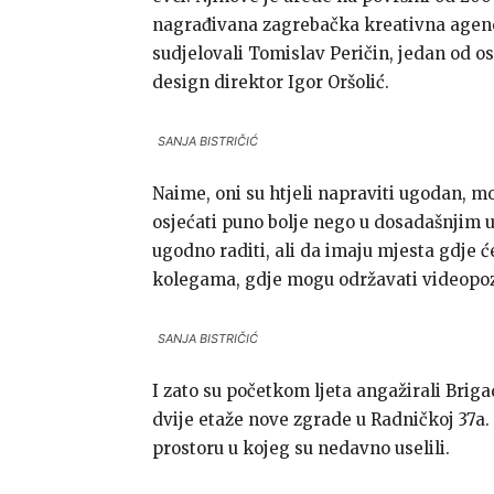
nagrađivana zagrebačka kreativna agenci
sudjelovali Tomislav Peričin, jedan od os
design direktor Igor Oršolić.
SANJA BISTRIČIĆ
Naime, oni su htjeli napraviti ugodan, m
osjećati puno bolje nego u dosadašnjim u
ugodno raditi, ali da imaju mjesta gdje će
kolegama, gdje mogu održavati videopozi
SANJA BISTRIČIĆ
I zato su početkom ljeta angažirali Briga
dvije etaže nove zgrade u Radničkoj 37a
prostoru u kojeg su nedavno uselili.