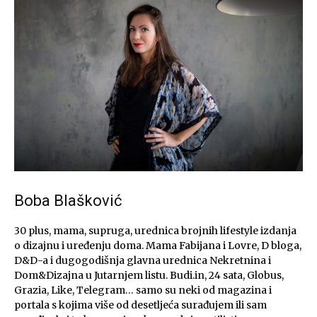
Boba Blašković
30 plus, mama, supruga, urednica brojnih lifestyle izdanja
o dizajnu i uređenju doma. Mama Fabijana i Lovre, D bloga,
D&D-a i dugogodišnja glavna urednica Nekretnina i
Dom&Dizajna u Jutarnjem listu. Budi.in, 24 sata, Globus,
Grazia, Like, Telegram… samo su neki od magazina i
portala s kojima više od desetljeća surađujem ili sam