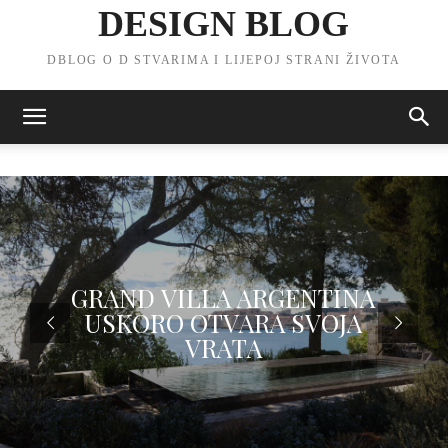
DESIGN BLOG
DBLOG O D STVARIMA I LIJEPOJ STRANI ŽIVOTA
G
R
A
N
D
V
I
L
L
A
A
R
G
E
N
T
I
N
A
U
S
K
O
R
O
O
T
V
A
R
A
S
V
O
J
A
V
R
A
T
A