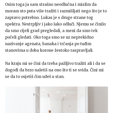
Osim toga ja sam strašno neodlučna i mislim da
moram sto puta više tražiti i razmišljati nego što je to
zapravo potrebno. Lukas je s druge strane tog
spektra. Nestrpljiv i jako lako odluči. Njemu se činilo
da smo cijeli grad pregledali, a meni da smo tek
počeli gledati. Oko toga smo se uz neprekidno
nazivanje agenata, banaka i trčanja po tuđim
stanovima u doba korone žestoko raspravljali.
Na kraju mi se čini da treba pažljivo tražiti ali i da se
dogodi da brzo naletiš na ono što ti se sviđa. Čini mi
se da to osjetiš čim uđeš u stan.