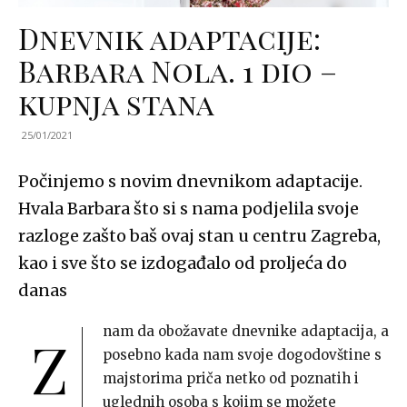
Dnevnik adaptacije:
Barbara Nola. 1 dio –
kupnja stana
25/01/2021
Počinjemo s novim dnevnikom adaptacije.
Hvala Barbara što si s nama podjelila svoje
razloge zašto baš ovaj stan u centru Zagreba,
kao i sve što se izdogađalo od proljeća do
danas
nam da obožavate dnevnike adaptacija, a
Z
posebno kada nam svoje dogodovštine s
majstorima priča netko od poznatih i
uglednih osoba s kojim se možete