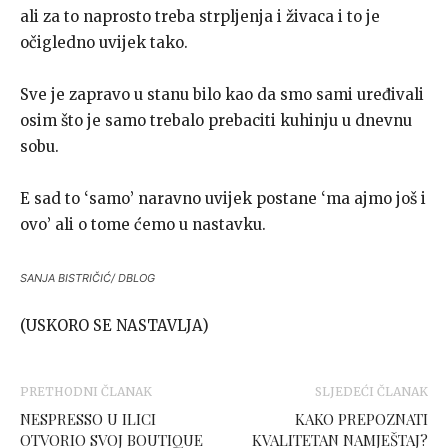
ali za to naprosto treba strpljenja i živaca i to je
očigledno uvijek tako.
Sve je zapravo u stanu bilo kao da smo sami uređivali
osim što je samo trebalo prebaciti kuhinju u dnevnu
sobu.
E sad to ‘samo’ naravno uvijek postane ‘ma ajmo još i
ovo’ ali o tome ćemo u nastavku.
SANJA BISTRIČIĆ/ DBLOG
(USKORO SE NASTAVLJA)
PRETHODNI ČLANAK
SLJEDEĆI ČLANAK
NESPRESSO U ILICI
KAKO PREPOZNATI
OTVORIO SVOJ BOUTIQUE
KVALITETAN NAMJEŠTAJ?