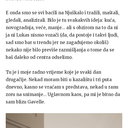
E onda smo se svi bacili na Njuškalo i tražili, maštali,
gledali, analizirali. Bilo je tu svakakvih ideja: kuća,
novogradnja, veće, manje… ali s obzirom na to da ni
ja ni Lukas nismo vozači (da, da postoje i takvi ljudi,
sad smo bar u trendu jer ne zagađujemo okoliš)
nekako nije bilo previše razmišljanja o tome da se
baš daleko od centra odselimo.
Tu je i moje radno vrijeme koje je svaki dan
drugačije. Nekad moram biti u kazalištu i tri puta
dnevno, kasno se vraćam s predstava, nekad u ranu
zoru na snimanje… Uglavnom kaos, pa mi je bitno da
sam blizu Gavelle.