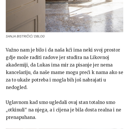
SANJA BISTRIČIĆ/ DBLOG
Važno nam je bilo i da naša kći ima neki svoj prostor
gdje može raditi radove jer studira na Likovnoj
akademiji, da Lukas ima mir za pisanje jer nema
kancelariju, da naše mame mogu preći k nama ako se
za to ukaže potreba i mogla bih još nabrajati u
nedogled.
Uglavnom kad smo ugledali ovaj stan totalno smo
„otkinuli“ na njega, a i cijena je bila dosta realna i ne
prenapuhana.