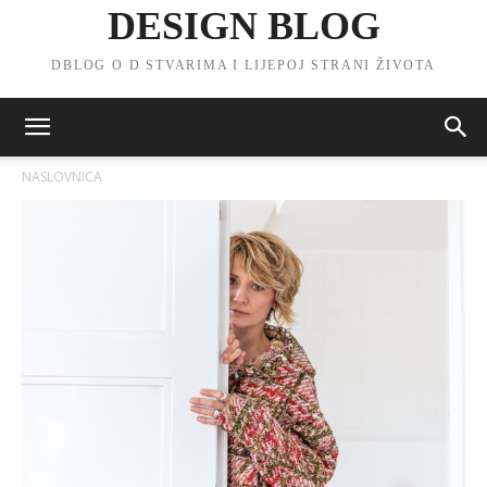
DESIGN BLOG
DBLOG O D STVARIMA I LIJEPOJ STRANI ŽIVOTA
NASLOVNICA