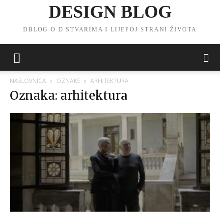
DESIGN BLOG
DBLOG O D STVARIMA I LIJEPOJ STRANI ŽIVOTA
NASLOVNICA
OZNAKE
ARHITEKTURA
Oznaka: arhitektura