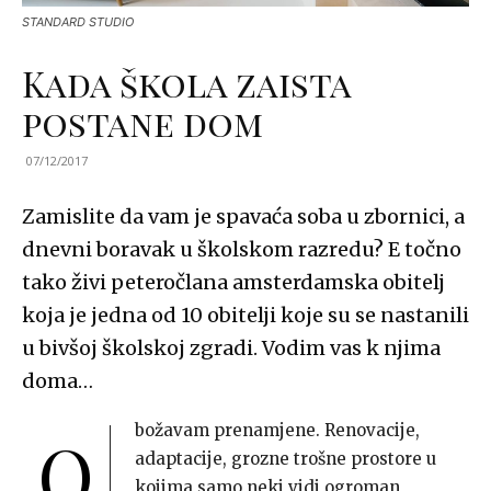
STANDARD STUDIO
Kada škola zaista
postane dom
07/12/2017
Zamislite da vam je spavaća soba u zbornici, a
dnevni boravak u školskom razredu? E točno
tako živi peteročlana amsterdamska obitelj
koja je jedna od 10 obitelji koje su se nastanili
u bivšoj školskoj zgradi. Vodim vas k njima
doma…
božavam prenamjene. Renovacije,
O
adaptacije, grozne trošne prostore u
kojima samo neki vidi ogroman