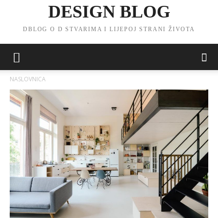
DESIGN BLOG
DBLOG O D STVARIMA I LIJEPOJ STRANI ŽIVOTA
NASLOVNICA