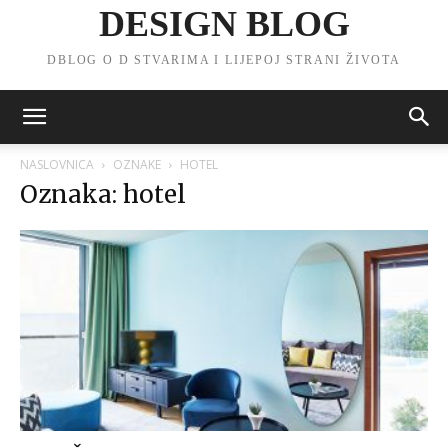
DESIGN BLOG
DBLOG O D STVARIMA I LIJEPOJ STRANI ŽIVOTA
NASLOVNICA
OZNAKE
HOTEL
Oznaka: hotel