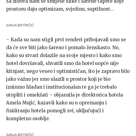
Sa zidova nam se smiješe slike i šarene tapete koje
prostoru daju optimizam, svježinu, suptilnost…
SANJA BISTRIČIĆ
– Kada su nam stigli prvi renderi pribojavali smo se
da će sve biti jako šareno i pomalo ženskasto. No,
kako su stvari dolazile na svoje mjesto i kako smo
hotel dovršavali, shvatili smo da hotel uopće nije
kitnjast, nego veseo i optimističan, što je zapravo bilo
jako važno jer smo ulazili u prostor koji je bio
iznimno hladan i institucionalan te ga je trebalo
utopliti i omekšati – objasnila je direktorica hotela
Amela Mujić, kazavši kako su u opremanju i
finiširanju hotela pomogli svi, uključujući i
kompletno osoblje.
SANJA BISTRIČIĆ