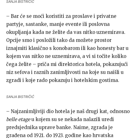
SANJA BISTRIČIĆ
– Bar će se moći koristiti za proslave i privatne
partyje, sastanke, manje evente ili poslovna
okupljanja kada ne želite da vas nitko uznemirava.
Opcije smo i posložili tako da možete prostor
iznajmiti klasično s konobarom ili kao honesty bar u
kojem vas nitko ne uznemirava, a vi si točite koliko
čega želite – priča mi direktorica hotela, pokazujući
niz sefova i raznih zanimljivosti na koje su naišli u
zgradi i koje rado pokazuju i hotelskim gostima.
SANJA BISTRIČIĆ
– Najzanimljiviji dio hotela je naš drugi kat, odnosno
belle etage
u kojem su se nekada nalazili uredi
predsjednika uprave banke. Naime, zgrada je
građena od 1921. do 1923. godine kao hrvatska