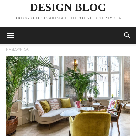
DESIGN BLOG
DBLOG O D STVARIMA I LIJEPOJ STRANI ŽIVOTA
NASLOVNICA