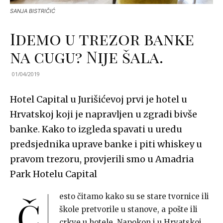
SANJA BISTRIČIĆ
Idemo u trezor banke
na cugu? Nije šala.
01/04/2019
Hotel Capital u Jurišićevoj prvi je hotel u
Hrvatskoj koji je napravljen u zgradi bivše
banke. Kako to izgleda spavati u uredu
predsjednika uprave banke i piti whiskey u
pravom trezoru, provjerili smo u Amadria
Park Hotelu Capital
esto čitamo kako su se stare tvornice ili
Č
škole pretvorile u stanove, a pošte ili
crkve u hotele. Napokon i u Hrvatskoj