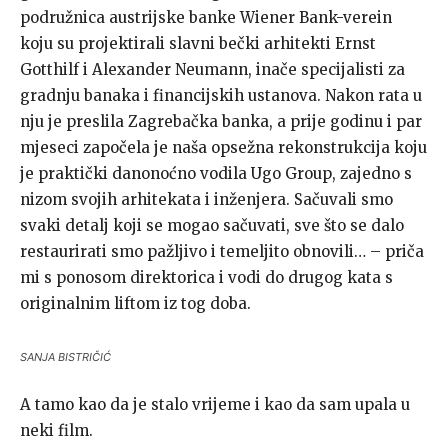
podružnica austrijske banke Wiener Bank-verein
koju su projektirali slavni bečki arhitekti Ernst
Gotthilf i Alexander Neumann, inače specijalisti za
gradnju banaka i financijskih ustanova. Nakon rata u
nju je preslila Zagrebačka banka, a prije godinu i par
mjeseci započela je naša opsežna rekonstrukcija koju
je praktički danonoćno vodila Ugo Group, zajedno s
nizom svojih arhitekata i inženjera. Sačuvali smo
svaki detalj koji se mogao sačuvati, sve što se dalo
restaurirati smo pažljivo i temeljito obnovili… – priča
mi s ponosom direktorica i vodi do drugog kata s
originalnim liftom iz tog doba.
SANJA BISTRIČIĆ
A tamo kao da je stalo vrijeme i kao da sam upala u
neki film.