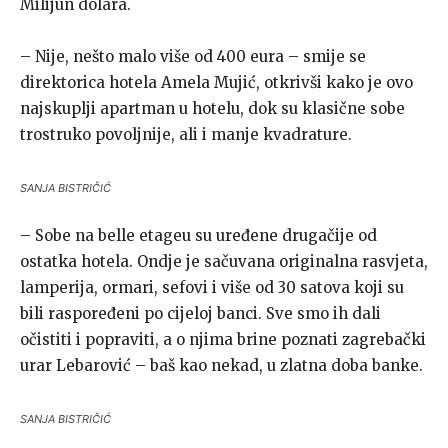
Milijun dolara.
– Nije, nešto malo više od 400 eura – smije se
direktorica hotela Amela Mujić, otkrivši kako je ovo
najskuplji apartman u hotelu, dok su klasične sobe
trostruko povoljnije, ali i manje kvadrature.
SANJA BISTRIČIĆ
– Sobe na belle etageu su uređene drugačije od
ostatka hotela. Ondje je sačuvana originalna rasvjeta,
lamperija, ormari, sefovi i više od 30 satova koji su
bili raspoređeni po cijeloj banci. Sve smo ih dali
očistiti i popraviti, a o njima brine poznati zagrebački
urar Lebarović – baš kao nekad, u zlatna doba banke.
SANJA BISTRIČIĆ