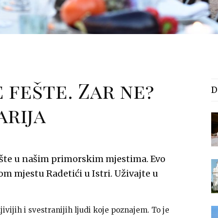
 fešte. Zar ne?
D
arija
ešte u našim primorskim mjestima. Evo
om mjestu Radetići u Istri. Uživajte u
jivijih i svestranijih ljudi koje poznajem. To je