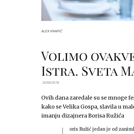
ALEX KNAPIĆ
Volimo ovakve
Istra. Sveta M
20/08/2018
Ovih dana zaredale su se mnoge f
kako se Velika Gospa, slavila u mal
imanju dizajnera Borisa Ružića
oris Ružić jedan je od zaniml