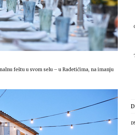
onalnu feštu u svom selu – u Radetićima, na imanju
D
D