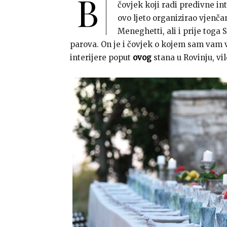
B
čovjek koji radi predivne inte
ovo ljeto organizirao vjenča
Meneghetti, ali i prije toga 
parova. On je i čovjek o kojem sam vam
interijere poput
ovog
stana u Rovinju, vi