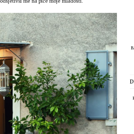
 podsjetivši me na piće moje mladosti.
B
D