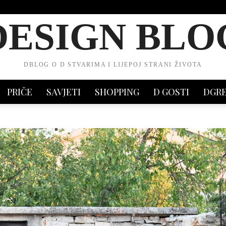
DESIGN BLO
DBLOG O D STVARIMA I LIJEPOJ STRANI ŽIVOTA
PRIČE
SAVJETI
SHOPPING
D GOSTI
DGR