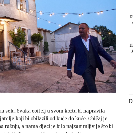
D
D
D
na selu. Svaka obitelj u svom kortu bi napravila
atelje koji bi obilazili od kuće do kuće. Običaj je
a ražnju, a nama djeci je bilo najzanimljivije što bi