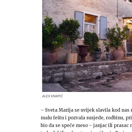
ALEX KNAPIĆ
– Sveta Marija se uvijek slavila kod nas 
malu feštu i pozvala susjede, rodbinu, prij
bio da se speče meso – janjac ili prasac n