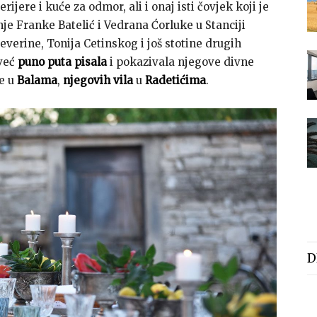
rijere i kuće za odmor, ali i onaj isti čovjek koji je
nje Franke Batelić i Vedrana Ćorluke u Stanciji
Severine, Tonija Cetinskog i još stotine drugih
 već
puno puta pisala
i pokazivala njegove divne
le u
Balama
,
njegovih vila
u
Radetićima
.
D