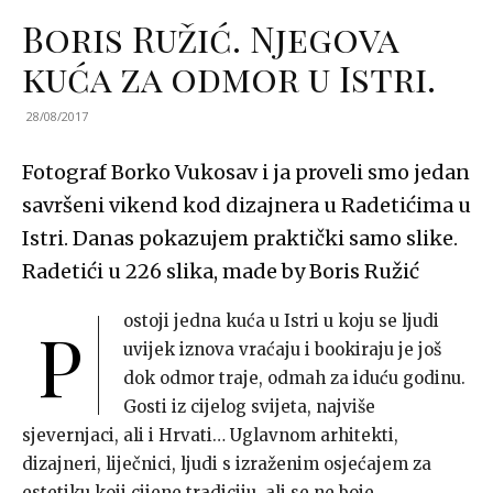
Boris Ružić. Njegova
kuća za odmor u Istri.
28/08/2017
Fotograf Borko Vukosav i ja proveli smo jedan
savršeni vikend kod dizajnera u Radetićima u
Istri. Danas pokazujem praktički samo slike.
Radetići u 226 slika, made by Boris Ružić
ostoji jedna kuća u Istri u koju se ljudi
P
uvijek iznova vraćaju i bookiraju je još
dok odmor traje, odmah za iduću godinu.
Gosti iz cijelog svijeta, najviše
sjevernjaci, ali i Hrvati… Uglavnom arhitekti,
dizajneri, liječnici, ljudi s izraženim osjećajem za
estetiku koji cijene tradiciju, ali se ne boje