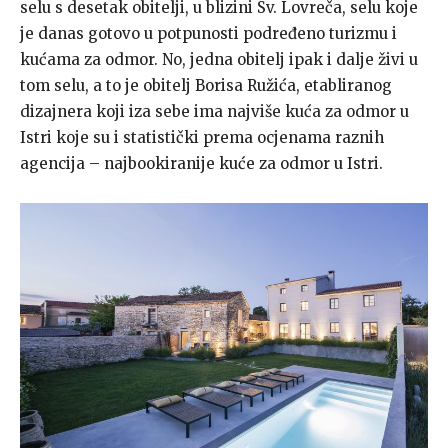
selu s desetak obitelji, u blizini Sv. Lovreča, selu koje
je danas gotovo u potpunosti podređeno turizmu i
kućama za odmor. No, jedna obitelj ipak i dalje živi u
tom selu, a to je obitelj Borisa Ružića, etabliranog
dizajnera koji iza sebe ima najviše kuća za odmor u
Istri koje su i statistički prema ocjenama raznih
agencija – najbookiranije kuće za odmor u Istri.