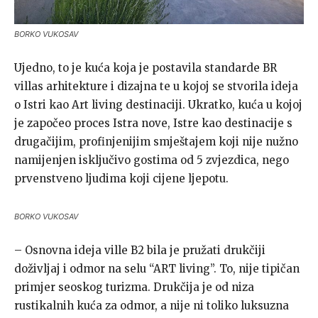
BORKO VUKOSAV
Ujedno, to je kuća koja je postavila standarde BR
villas arhitekture i dizajna te u kojoj se stvorila ideja
o Istri kao Art living destinaciji. Ukratko, kuća u kojoj
je započeo proces Istra nove, Istre kao destinacije s
drugačijim, profinjenijim smještajem koji nije nužno
namijenjen isključivo gostima od 5 zvjezdica, nego
prvenstveno ljudima koji cijene ljepotu.
BORKO VUKOSAV
– Osnovna ideja ville B2 bila je pružati drukčiji
doživljaj i odmor na selu “ART living”. To, nije tipičan
primjer seoskog turizma. Drukčija je od niza
rustikalnih kuća za odmor, a nije ni toliko luksuzna