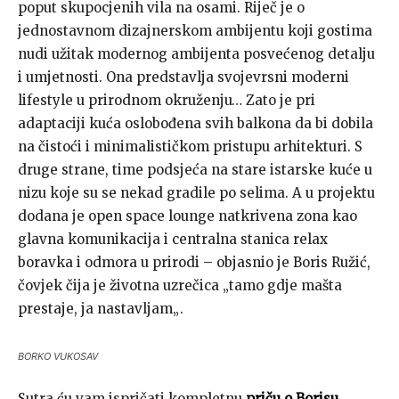
poput skupocjenih vila na osami. Riječ je o
jednostavnom dizajnerskom ambijentu koji gostima
nudi užitak modernog ambijenta posvećenog detalju
i umjetnosti. Ona predstavlja svojevrsni moderni
lifestyle u prirodnom okruženju… Zato je pri
adaptaciji kuća oslobođena svih balkona da bi dobila
na čistoći i minimalističkom pristupu arhitekturi. S
druge strane, time podsjeća na stare istarske kuće u
nizu koje su se nekad gradile po selima. A u projektu
dodana je open space lounge natkrivena zona kao
glavna komunikacija i centralna stanica relax
boravka i odmora u prirodi – objasnio je Boris Ružić,
čovjek čija je životna uzrečica „tamo gdje mašta
prestaje, ja nastavljam„.
BORKO VUKOSAV
Sutra ću vam ispričati kompletnu
priču o Borisu
,