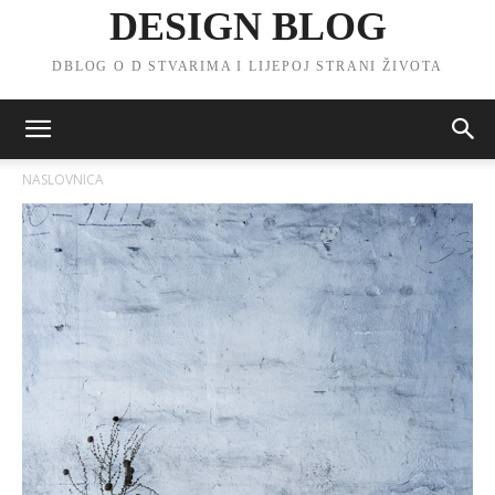
DESIGN BLOG
DBLOG O D STVARIMA I LIJEPOJ STRANI ŽIVOTA
NASLOVNICA