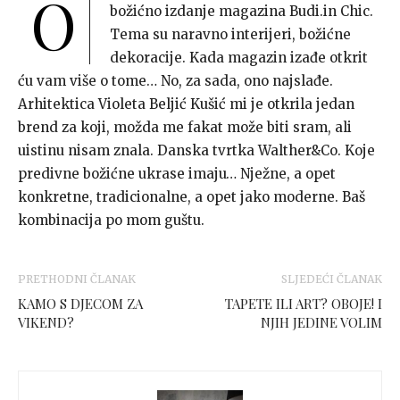
O
božićno izdanje magazina Budi.in Chic.
Tema su naravno interijeri, božićne
dekoracije. Kada magazin izađe otkrit
ću vam više o tome… No, za sada, ono najslađe.
Arhitektica Violeta Beljić Kušić mi je otkrila jedan
brend za koji, možda me fakat može biti sram, ali
uistinu nisam znala. Danska tvrtka Walther&Co. Koje
predivne božićne ukrase imaju… Nježne, a opet
konkretne, tradicionalne, a opet jako moderne. Baš
kombinacija po mom guštu.
PRETHODNI ČLANAK
SLJEDEĆI ČLANAK
KAMO S DJECOM ZA
TAPETE ILI ART? OBOJE! I
VIKEND?
NJIH JEDINE VOLIM