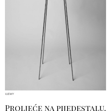
VJEMY
Proljeće na pijedestalu.