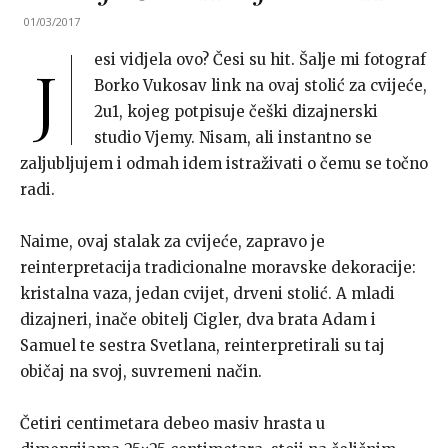
01/03/2017
esi vidjela ovo? Česi su hit. Šalje mi fotograf
J
Borko Vukosav link na ovaj stolić za cvijeće,
2u1, kojeg potpisuje češki dizajnerski
studio Vjemy. Nisam, ali instantno se
zaljubljujem i odmah idem istraživati o čemu se točno
radi.
Naime, ovaj stalak za cvijeće, zapravo je
reinterpretacija tradicionalne moravske dekoracije:
kristalna vaza, jedan cvijet, drveni stolić. A mladi
dizajneri, inače obitelj Cigler, dva brata Adam i
Samuel te sestra Svetlana, reinterpretirali su taj
običaj na svoj, suvremeni način.
Četiri centimetara debeo masiv hrasta u