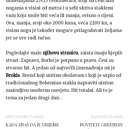
dimenzijama 25×25 centimetara, stoji na čeličnim
nogama u visini od metra i u sebi skriva staklenu
vazu koja može biti veća ili manja, ovisno o cijeni.
Ova, manja, stoji oko 2000 kuna, veća 2200 kn, a
visinu nogu je također moguće prilagođavati željama
jer se sve radi ručno.
Pogledajte malo
njihovu stranicu
, zaista imaju lijepih
stvari. Zapravo, Borko je potpuno u pravu. Česi su
stvarno hit. A jedan od najvećih iznenađenja mi je
Brokis
. Brend koji uistinu obožavam i koji je uspio od
tradicionalnog Bohemian stakla napraviti uistinu
zanimljivu modernu rasvjetu. Hit totalni. Ali to je
tema za jedan drugi dan…
PRETHODNI ČLANAK
SLJEDEĆI ČLANAK
KADA ZNAŠ DA JE VRIJEME
NOVITETI. GREENERY