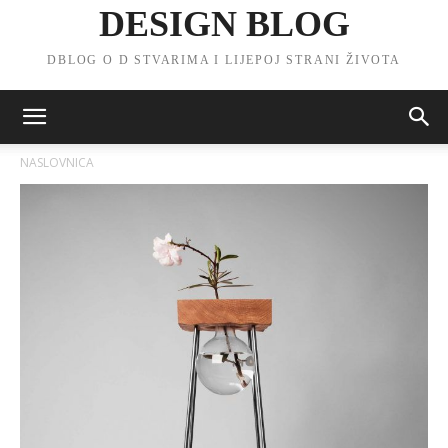
DESIGN BLOG
DBLOG O D STVARIMA I LIJEPOJ STRANI ŽIVOTA
NASLOVNICA