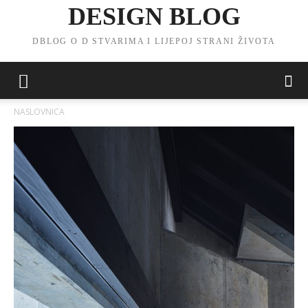
DESIGN BLOG
DBLOG O D STVARIMA I LIJEPOJ STRANI ŽIVOTA
NASLOVNICA