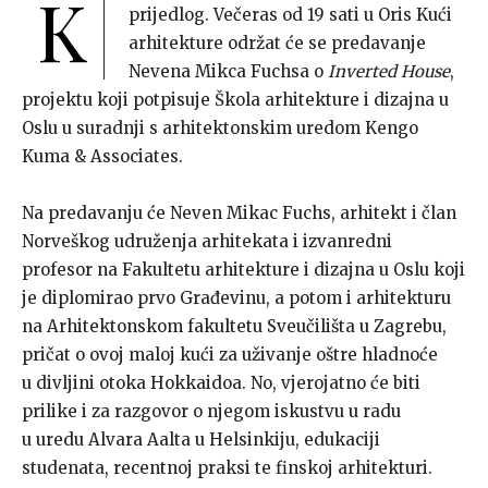
K
prijedlog. Večeras od 19 sati u Oris Kući
arhitekture održat će se predavanje
Nevena Mikca Fuchsa o
Inverted House
,
projektu koji potpisuje Škola arhitekture i dizajna u
Oslu u suradnji s arhitektonskim uredom Kengo
Kuma & Associates.
Na predavanju će Neven Mikac Fuchs, arhitekt i član
Norveškog udruženja arhitekata i izvanredni
profesor na Fakultetu arhitekture i dizajna u Oslu koji
je diplomirao prvo Građevinu, a potom i arhitekturu
na Arhitektonskom fakultetu Sveučilišta u Zagrebu,
pričat o ovoj maloj kući za uživanje oštre hladnoće
u divljini otoka Hokkaidoa. No, vjerojatno će biti
prilike i za razgovor o njegom iskustvu u radu
u uredu Alvara Aalta u Helsinkiju, edukaciji
studenata, recentnoj praksi te finskoj arhitekturi.