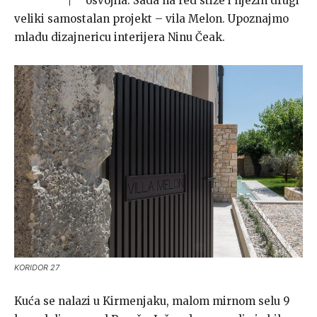
osvojila. Sada na red stiže i njezin drugi
veliki samostalan projekt – vila Melon. Upoznajmo
mladu dizajnericu interijera Ninu Čeak.
KORIDOR 27
Kuća se nalazi u Kirmenjaku, malom mirnom selu 9