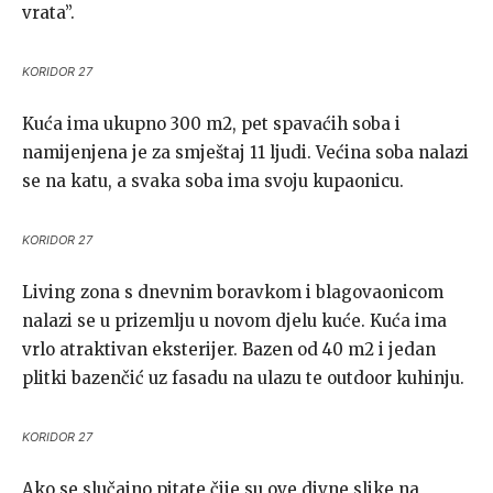
vrata”.
KORIDOR 27
Kuća ima ukupno 300 m2, pet spavaćih soba i
namijenjena je za smještaj 11 ljudi. Većina soba nalazi
se na katu, a svaka soba ima svoju kupaonicu.
KORIDOR 27
Living zona s dnevnim boravkom i blagovaonicom
nalazi se u prizemlju u novom djelu kuće. Kuća ima
vrlo atraktivan eksterijer. Bazen od 40 m2 i jedan
plitki bazenčić uz fasadu na ulazu te outdoor kuhinju.
KORIDOR 27
Ako se slučajno pitate čije su ove divne slike na