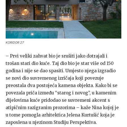
KORIDOR 27
– Prvi veliki zahvat bio je srušiti jako dotrajali i
trošan stari dio kuće. Taj dio bio je star više od 150
godina i nije se dao spasiti. Umjesto njega izgradio
se novi dio suvremenog izričaja koji povezuje
preostala dva postojeća kamena objekta. Kako bi se
povezala priča između “starog i novog”, u kamenim
dijelovima kuće pridodao se suvremeni akcent s
atipičnim razigranim prozorima – kaže Nina kojoj je
u tome pomogla arhitektica Jelena Kurtušić koja je
zaposlena u njezinom Studiju Perspektiva.