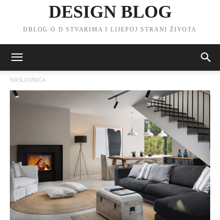
DESIGN BLOG
DBLOG O D STVARIMA I LIJEPOJ STRANI ŽIVOTA
NASLOVNICA