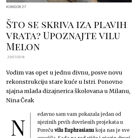
KORIDOR 27
Što se skriva iza plavih
vrata? Upoznajte vilu
Melon
25/07/2018
Vodim vas opet u jednu divnu, posve novu
rekonstrukciju stare kuće u Istri. Ponovno
sjajna mlada dizajnerica školovana u Milanu,
Nina Čeak
edavno sam vam pokazala jedan od
N
njezinih prvih dovršenih projekata u
Poreču
vilu Euphrasianu
koja nas je sve