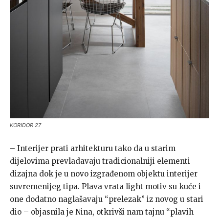
KORIDOR 27
– Interijer prati arhitekturu tako da u starim
dijelovima prevladavaju tradicionalniji elementi
dizajna dok je u novo izgrađenom objektu interijer
suvremenijeg tipa. Plava vrata light motiv su kuće i
one dodatno naglašavaju “prelezak” iz novog u stari
dio – objasnila je Nina, otkrivši nam tajnu “plavih