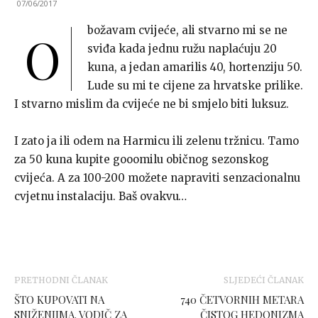
07/06/2017
božavam cvijeće, ali stvarno mi se ne
O
sviđa kada jednu ružu naplaćuju 20
kuna, a jedan amarilis 40, hortenziju 50.
Lude su mi te cijene za hrvatske prilike.
I stvarno mislim da cvijeće ne bi smjelo biti luksuz.
I zato ja ili odem na Harmicu ili zelenu tržnicu. Tamo
za 50 kuna kupite gooomilu običnog sezonskog
cvijeća. A za 100-200 možete napraviti senzacionalnu
cvjetnu instalaciju. Baš ovakvu…
PRETHODNI ČLANAK
SLJEDEĆI ČLANAK
ŠTO KUPOVATI NA
740 ČETVORNIH METARA
SNIŽENJIMA. VODIČ ZA
ČISTOG HEDONIZMA