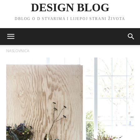
DESIGN BLOG
DBLOG O D STVARIMA I LIJEPOJ STRANI ŽIVOTA
NASLOVNICA