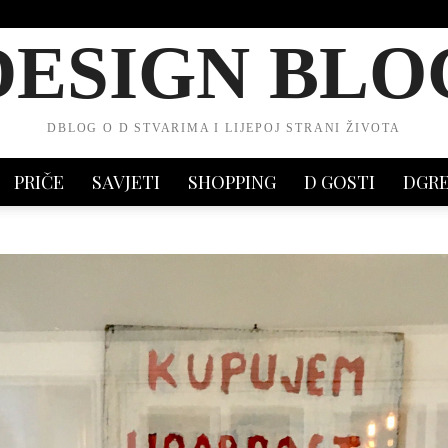
DESIGN BLO
DBLOG O D STVARIMA I LIJEPOJ STRANI ŽIVOTA
PRIČE
SAVJETI
SHOPPING
D GOSTI
DGR