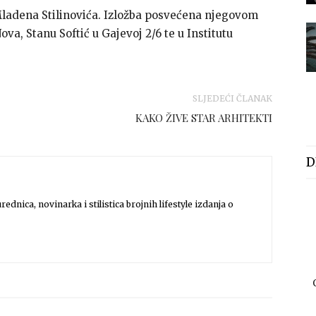
 Mladena Stilinovića. Izložba posvećena njegovom
ova, Stanu Softić u Gajevoj 2/6 te u Institutu
SLJEDEĆI ČLANAK
KAKO ŽIVE STAR ARHITEKTI
D
rednica, novinarka i stilistica brojnih lifestyle izdanja o