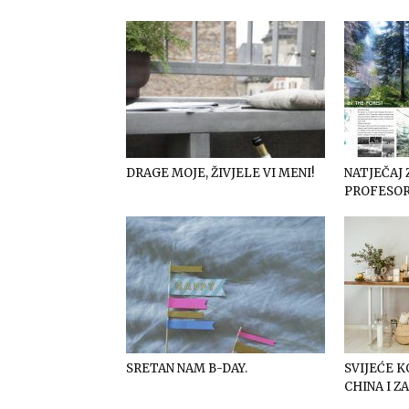
DRAGE MOJE, ŽIVJELE VI MENI!
NATJEČAJ 
PROFESOR
SRETAN NAM B-DAY.
SVIJEĆE K
CHINA I Z