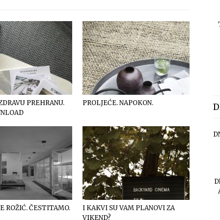
 ZDRAVU PREHRANU.
PROLJEĆE. NAPOKON.
D
WNLOAD
D
D
E ROŽIĆ. ČESTITAMO.
I KAKVI SU VAM PLANOVI ZA
VIKEND?