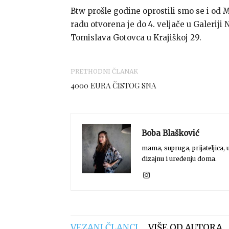
Btw prošle godine oprostili smo se i od
radu otvorena je do 4. veljače u Galeriji N
Tomislava Gotovca u Krajiškoj 29.
PRETHODNI ČLANAK
4000 EURA ČISTOG SNA
Boba Blašković
mama, supruga, prijateljica, u
dizajnu i uređenju doma.
VEZANI ČLANCI
VIŠE OD AUTORA