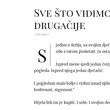
Sve što vidimo
drugačije
17/01/2017
jedim u Atriju, sa svojim dj
S
odu s tatom prošetati. Ja osta
Ispred mene sjedi jedan čov
pogleda. Ispred njega jedan dječačić.
I pogledam malo bolje i vidim iznad njih
borbenost, sigurnost.”
Htjela bih im je kupiti. I sebi. I svojim d