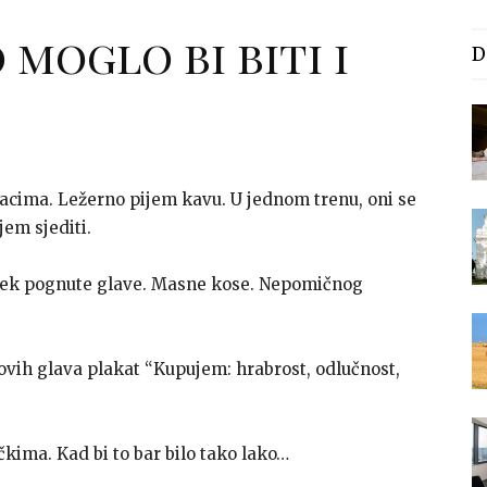
 moglo bi biti i
D
ečacima. Ležerno pijem kavu. U jednom trenu, oni se
jem sjediti.
jek pognute glave. Masne kose. Nepomičnog
ovih glava plakat “Kupujem: hrabrost, odlučnost,
ečkima. Kad bi to bar bilo tako lako…