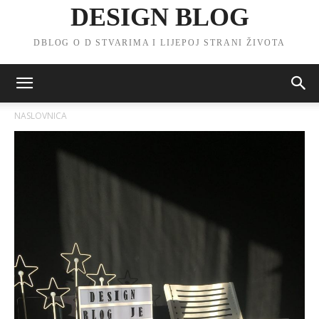
DESIGN BLOG
DBLOG O D STVARIMA I LIJEPOJ STRANI ŽIVOTA
NASLOVNICA