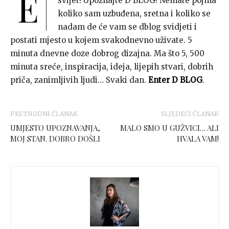
E
svijet! Upoznajte D BLOG! Nemate pojma
koliko sam uzbuđena, sretna i koliko se
nadam de će vam se dblog svidjeti i
postati mjesto u kojem svakodnevno uživate. 5
minuta dnevne doze dobrog dizajna. Ma što 5, 500
minuta sreće, inspiracija, ideja, lijepih stvari, dobrih
priča, zanimljivih ljudi… Svaki dan.
Enter D BLOG
.
PRETHODNI ČLANAK
SLJEDEĆI ČLANAK
UMJESTO UPOZNAVANJA,
MALO SMO U GUŽVICI… ALI
MOJ STAN. DOBRO DOŠLI
HVALA VAM!