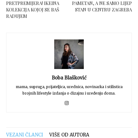
PRETPREMIJERA! IKEINA
PAMETAN, A NE SAMO LIJEP
KOLEKCIJA KOJOJ SE BAŠ
STAN U CENTRU ZAGREBA
RADUJEM
Boba Blašković
mama, supruga, prijateljica, urednica, novinarka i stilistica
brojnih lifestyle izdanja o dizajnu i uređenju doma.
VEZANI ČLANCI
VIŠE OD AUTORA