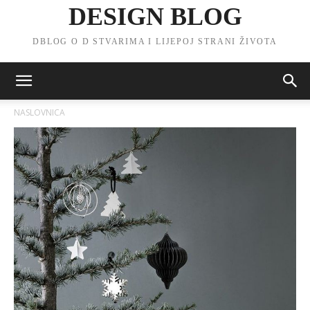
DESIGN BLOG
DBLOG O D STVARIMA I LIJEPOJ STRANI ŽIVOTA
NASLOVNICA