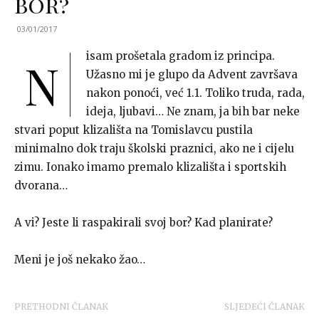
bor?
03/01/2017
isam prošetala gradom iz principa.
N
Užasno mi je glupo da Advent završava
nakon ponoći, već 1.1. Toliko truda, rada,
ideja, ljubavi… Ne znam, ja bih bar neke
stvari poput klizališta na Tomislavcu pustila
minimalno dok traju školski praznici, ako ne i cijelu
zimu. Ionako imamo premalo klizališta i sportskih
dvorana…
A vi? Jeste li raspakirali svoj bor? Kad planirate?
Meni je još nekako žao…
PRETHODNI ČLANAK
SLJEDEĆI ČLANAK