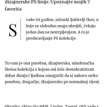
dizajnerske PS linije. Upoznajte mojih 7
favorita
vake tri godine, istinski ljubitelji Ikee, u
S
koje se slobodno mogu ubrojiti, čekaju
jedan dan sa nestrpljenjem. A to je
predstavljanje PS kolekcije.
To vam je ona posebna, dizajnerska, mladenačka
Ikeina kolekcija s kojom oni žele demokratizirati
dobar dizajn i ljudima omogućiti da si nabave nešto
posebno, drugačije, dizajnersko po normalnoj cijeni.
Ukratko, slično što H&M, Lindex, Target, OVS rade s