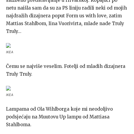
službeno predstavljanje u Hrvatskoj. Kopajući po
netu naišla sam da su za PS liniju radili neki od mojih
najdražih dizajnera poput Form us with love, zatim
Mattias Stahlbom, Iina Vuorivirta, mlade nade Truly
Truly…
IKEA
Čemu se najviše veselim. Fotelji od mladih dizajnera
Truly Truly.
IKEA
Lampama od Ola Wihlborga koje mi neodoljivo
podsjećaju na Muutovu Up lampu od Mattiasa
Stahlboma.