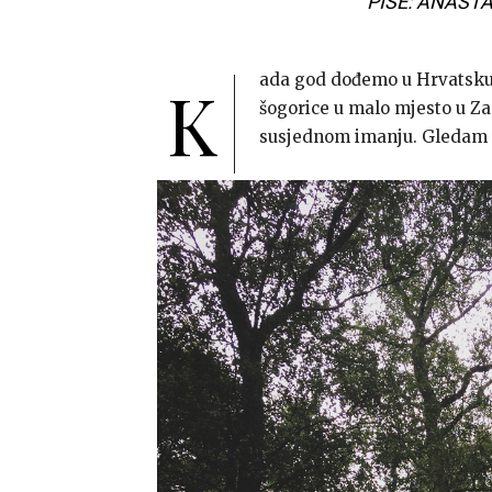
PIŠE: ANASTA
ada god dođemo u Hrvatsku
K
šogorice u malo mjesto u Za
susjednom imanju. Gledam ih 