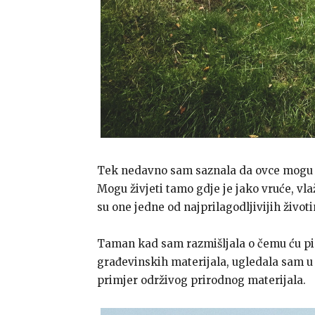
Tek nedavno sam saznala da ovce mogu 
Mogu živjeti tamo gdje je jako vruće, vla
su one jedne od najprilagodljivijih životi
Taman kad sam razmišljala o čemu ću pi
građevinskih materijala, ugledala sam u 
primjer održivog prirodnog materijala.