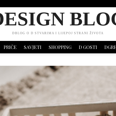
DESIGN BLO
DBLOG O D STVARIMA I LIJEPOJ STRANI ŽIVOTA
PRIČE
SAVJETI
SHOPPING
D GOSTI
DGR