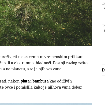
D
D
preživjeti u ekstremnim vremenskim prilikama.
žno ili u ekstremnoj hladnoći. Postoji razlog zašto
nja na planetu, a to je njihova vuna.
D
sati, nakon
pluta
i
bambusa
kao održivih
te ovce i pomislila kako je njihova vuna dobar