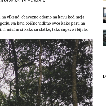
SYA RADITYA – LEŽAIĆ
 na vikend, obavezno odemo na kavu kod moje
gorju. Na kavi obično vidimo ovce kako pasu na
i mislim si kako su slatke, tako čupave i bijele.
D