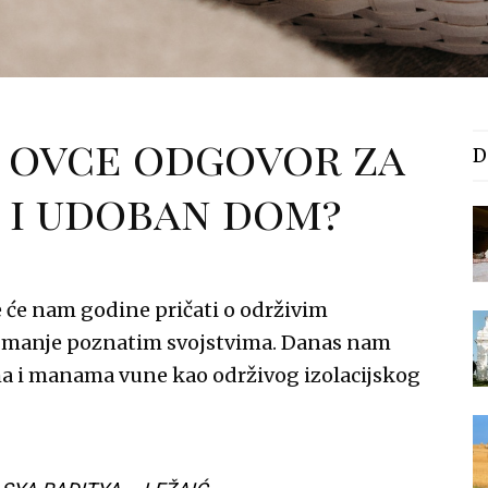
u ovce odgovor za
D
n i udoban dom?
 će nam godine pričati o održivim
m manje poznatim svojstvima. Danas nam
a i manama vune kao održivog izolacijskog