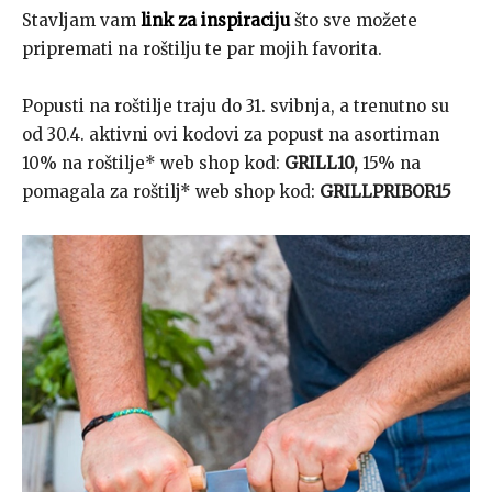
Stavljam vam
link za inspiraciju
što sve možete
pripremati na roštilju te par mojih favorita.
Popusti na roštilje traju do 31. svibnja, a trenutno su
od 30.4. aktivni ovi kodovi za popust na asortiman
10% na roštilje* web shop kod:
GRILL10,
15% na
pomagala za roštilj* web shop kod:
GRILLPRIBOR15