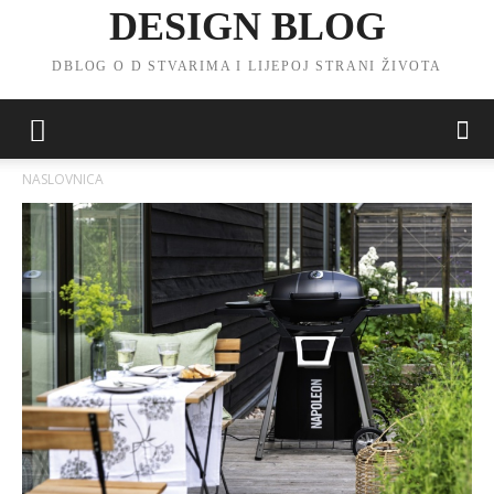
DESIGN BLOG
DBLOG O D STVARIMA I LIJEPOJ STRANI ŽIVOTA
NASLOVNICA