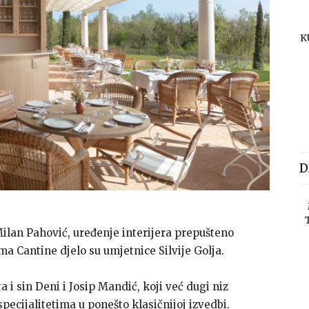
K
D
Milan Pahović, uređenje interijera prepušteno
ma Cantine djelo su umjetnice Silvije Golja.
 i sin Deni i Josip Mandić, koji već dugi niz
pecijalitetima u ponešto klasičnijoj izvedbi.