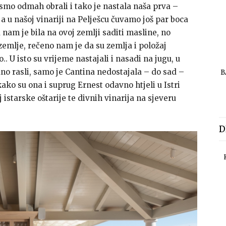
 smo odmah obrali i tako je nastala naša prva –
 a u našoj vinariji na Pelješcu čuvamo još par boca
am je bila na ovoj zemlji saditi masline, no
zemlje, rečeno nam je da su zemlja i položaj
o.. U isto su vrijeme nastajali i nasadi na jugu, u
no rasli, samo je Cantina nedostajala – do sad –
B
kako su ona i suprug Ernest odavno htjeli u Istri
 istarske oštarije te divnih vinarija na sjeveru
D