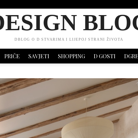
DESIGN BLO
DBLOG O D STVARIMA I LIJEPOJ STRANI ŽIVOTA
PRIČE
SAVJETI
SHOPPING
D GOSTI
DGR