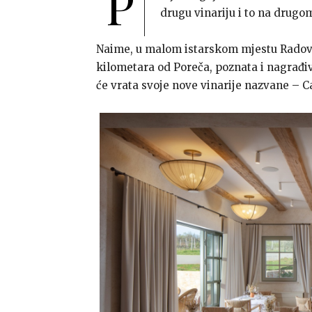
P
drugu vinariju i to na drugo
Naime, u malom istarskom mjestu Radova
kilometara od Poreča, poznata i nagrađiv
će vrata svoje nove vinarije nazvane – C