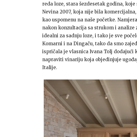
reda loze, stara šezdesetak godina, koje
Nevina 2007, koja nije bila komercijalna,
kao uspomenu na naše početke. Namjera n
nakon konzultacija sa strukom i analize 
idealni za sadnju loze, i tako je sve počel
Komarni i na Dingaču, tako da smo zajed
ispričala je vlasnica Ivana Tolj dodajući 
napraviti vinariju koja objedinjuje ugođaj
Italije.