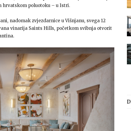
m hrvatskom poluotoku – u Istri.
ni, nadomak zvjezdarnice u Višnjanu, svega 12
ana vinarija Saints Hills, početkom svibnja otvorit
antina.
D