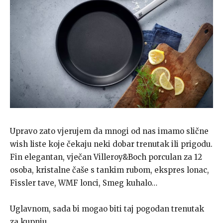
Upravo zato vjerujem da mnogi od nas imamo slične
wish liste koje čekaju neki dobar trenutak ili prigodu.
Fin elegantan, vječan Villeroy&Boch porculan za 12
osoba, kristalne čaše s tankim rubom, ekspres lonac,
Fissler tave, WMF lonci, Smeg kuhalo…
Uglavnom, sada bi mogao biti taj pogodan trenutak
za kupnju.