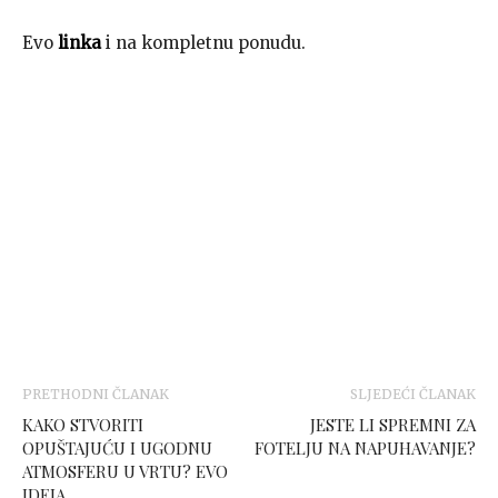
Evo
linka
i na kompletnu ponudu.
PRETHODNI ČLANAK
SLJEDEĆI ČLANAK
KAKO STVORITI
JESTE LI SPREMNI ZA
OPUŠTAJUĆU I UGODNU
FOTELJU NA NAPUHAVANJE?
ATMOSFERU U VRTU? EVO
IDEJA