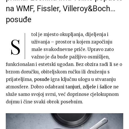
na WMF, Fissler, Villeroy&Boch…
posuđe
tol je mjesto okupljanja, dijeljenja i
S
uživanja – prostor u kojem započinju
male svakodnevne priče. Upravo zato
važno je da bude pažljivo osmišljen,
funkcionalan i estetski ugodan. Bez obzira radi li se o
brzom doručku, obiteljskom ručku ili druženju s
prijateljima,
posuđe
igra ključnu ulogu u stvaranju
atmosfere. Dobro odabrani
tanjuri
,
zdjele
i
šalice
ne
služe samo svojoj svrsi, već doprinose cjelokupnom
dojmu i čine svaki obrok posebnim.