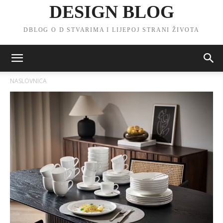
DESIGN BLOG
DBLOG O D STVARIMA I LIJEPOJ STRANI ŽIVOTA
NASLOVNICA