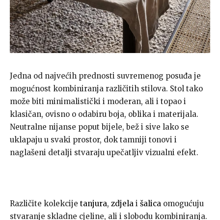
Jedna od najvećih prednosti suvremenog posuđa je
mogućnost kombiniranja različitih stilova. Stol tako
može biti minimalistički i moderan, ali i topao i
klasičan, ovisno o odabiru boja, oblika i materijala.
Neutralne nijanse poput bijele, bež i sive lako se
uklapaju u svaki prostor, dok tamniji tonovi i
naglašeni detalji stvaraju upečatljiv vizualni efekt.
Različite kolekcije
tanjura
,
zdjela
i
šalica
omogućuju
stvaranje skladne cjeline, ali i slobodu kombiniranja.