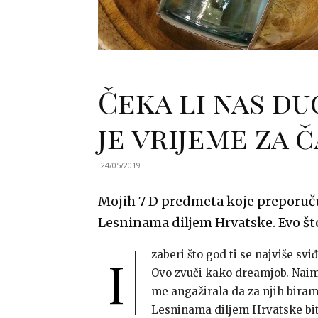
Čeka li nas du
je vrijeme za č
24/05/2019
Mojih 7 D predmeta koje preporuč
Lesninama diljem Hrvatske. Evo što
zaberi što god ti se najviše sv
I
Ovo zvuči kako dreamjob. Naim
me angažirala da za njih bira
Lesninama diljem Hrvatske biti