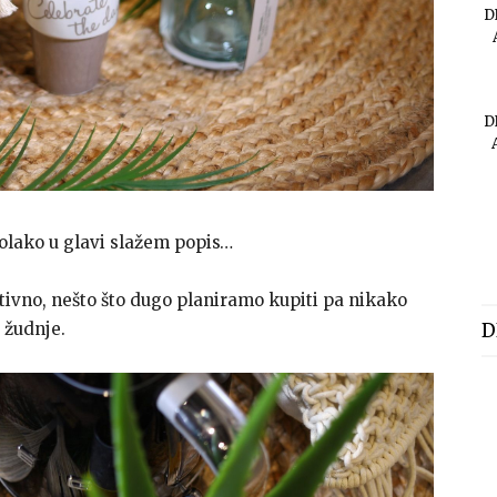
D
D
polako u glavi slažem popis…
tivno, nešto što dugo planiramo kupiti pa nikako
 žudnje.
D