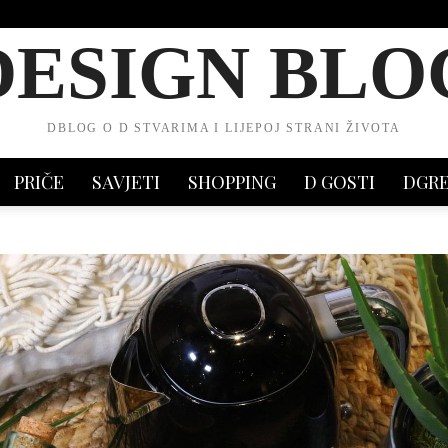
DESIGN BLO
DBLOG O D STVARIMA I LIJEPOJ STRANI ŽIVOTA
PRIČE
SAVJETI
SHOPPING
D GOSTI
DGR