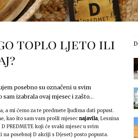
go toplo ljeto ili
D
aj?
ujem posebno su označeni u svim
 sam izabrala ovaj mjesec i zašto…
iđa, a mi ćemo za te predmete ljudima dati popust.
e, kao što sam vam prošli mjesec
najavila
, Lesnina
m D PREDMETE koji će svaki mjesec u svim
 na posebnoj D akciji s D(eset) posto popusta.