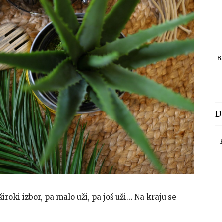
B
D
iroki izbor, pa malo uži, pa još uži… Na kraju se