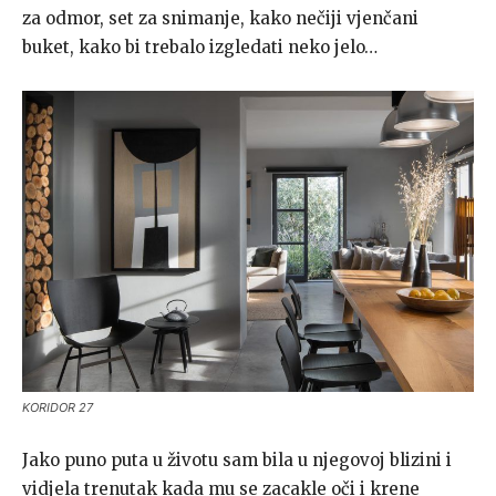
za odmor, set za snimanje, kako nečiji vjenčani
buket, kako bi trebalo izgledati neko jelo…
KORIDOR 27
Jako puno puta u životu sam bila u njegovoj blizini i
vidjela trenutak kada mu se zacakle oči i krene