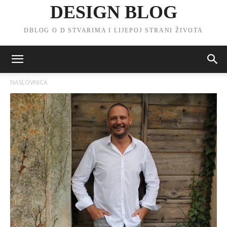
DESIGN BLOG
DBLOG O D STVARIMA I LIJEPOJ STRANI ŽIVOTA
NASLOVNICA