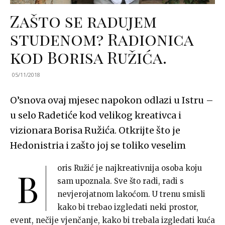
Zašto se radujem
studenom? Radionica
kod Borisa Ružića.
05/11/2018
O’snova ovaj mjesec napokon odlazi u Istru –
u selo Radetiće kod velikog kreativca i
vizionara Borisa Ružića. Otkrijte što je
Hedonistria i zašto joj se toliko veselim
oris Ružić je najkreativnija osoba koju
B
sam upoznala. Sve što radi, radi s
nevjerojatnom lakoćom. U trenu smisli
kako bi trebao izgledati neki prostor,
event, nečije vjenčanje, kako bi trebala izgledati kuća