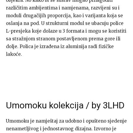
objekta. No kako bi se sustav mogao prilagoditi
različitim ambijentima i namjenama, razvijeni su i
moduli drugačijih proporcija, kao i varijanta koja se
oslanja na pod. U strukturni modul se ubacuju police
L-presjeka koje dolaze u 3 formata i mogu se koristiti
sa stražnjom stranom postavljenom prema gore ili
dolje. Polica je izrađena iz aluminija radi fizičke
lakoće.
Umomoku kolekcija / by 3LHD
Umomoku je namještaj za udobno i opušteno sjedenje
nenametljivog i jednostavnog dizajna. Izvorno je