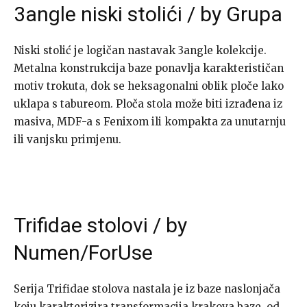
3angle niski stolići / by Grupa
Niski stolić je logičan nastavak 3angle kolekcije.
Metalna konstrukcija baze ponavlja karakterističan
motiv trokuta, dok se heksagonalni oblik ploče lako
uklapa s tabureom. Ploča stola može biti izrađena iz
masiva, MDF-a s Fenixom ili kompakta za unutarnju
ili vanjsku primjenu.
Trifidae stolovi / by
Numen/ForUse
Serija Trifidae stolova nastala je iz baze naslonjača
koju karakterizira transformacija krakova baze, od