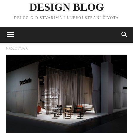
DESIGN BLOG
DBLOG O D STVARIMA I LIJEPOJ STRANI ŽIVOTA
NASLOVNICA