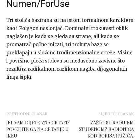
Numen/ForUse
Tri stolića bazirana su na istom formalnom karakteru
kao i Polygon naslonjač. Dominalni trokutasti oblik
naglašen je kada se gleda sa strane, ali kada se
promatrač počne micati, tri trokuta baze se
preklapaju u složene trodimenzionalne crteže. Visine
i površine ploča stolova su međusobno zavisne što
rezultira radikalnom razlikom nagiba dijagonalnih
linija šipki.
PRETHODNI ČLANAK
SLJEDEĆI ČLANAK
JEL VAM DIJETE ZNA CRTATI?
ZAŠTO SE RADUJEM
POVEDITE GA NA CRTANJE U
STUDENOM? RADIONICA
IKEU
KOD BORISA RUŽIĆA.