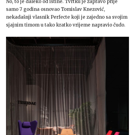
No, to je daleko od istine. Tvrtku je zapravo prije
samo 7 godina osnovao Tomislav Knezović,
nekadašnji vlasnik Perfecte koji je zajedno sa svojim
sjajnim timom u tako kratko vrijeme napravio čudo.