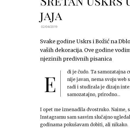
Sretan Uskrs 
jaja
02/04/2019
Svake godine Uskrs i Božić na Dblo
vaših dekoracija. Ove godine vodim
njezinih predivnih pisanica
di je čudo. Ta samozatajna 
E
nije javan, nema svoju web st
radi i studirala je dizajn inte
samozatajno, prirodno…
I opet me iznenadila dvostruko. Naime, s
Instagramu sam sasvim slučajno ugledal
godinama pokušavam dobiti, ali nikako.