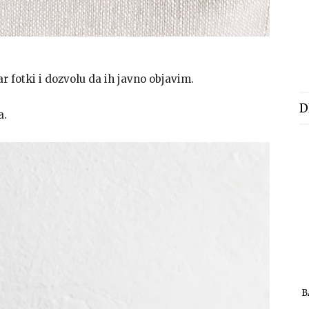
ar fotki i dozvolu da ih javno objavim.
D
a.
B