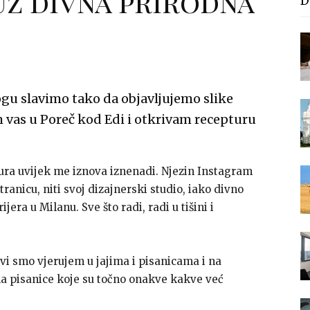
uz divna prirodna
D
gu slavimo tako da objavljujemo slike
 vas u Poreč kod Edi i otkrivam recepturu
cura uvijek me iznova iznenadi. Njezin Instagram
ranicu, niti svoj dizajnerski studio, iako divno
rijera u Milanu. Sve što radi, radi u tišini i
vi smo vjerujem u jajima i pisanicama i na
a pisanice koje su točno onakve kakve već