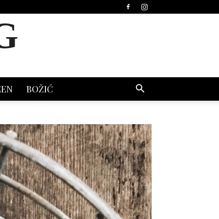
G
EEN
BOŽIĆ