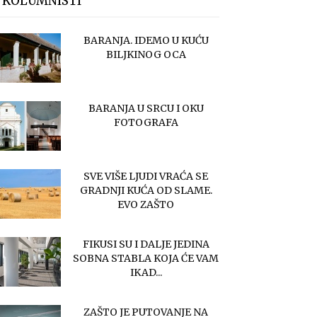
 KOLUMNISTI
BARANJA. IDEMO U KUĆU
BILJKINOG OCA
BARANJA U SRCU I OKU
FOTOGRAFA
SVE VIŠE LJUDI VRAĆA SE
GRADNJI KUĆA OD SLAME.
EVO ZAŠTO
FIKUSI SU I DALJE JEDINA
SOBNA STABLA KOJA ĆE VAM
IKAD...
ZAŠTO JE PUTOVANJE NA