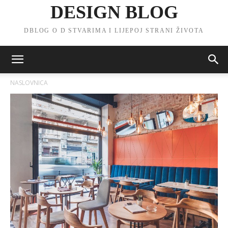
DESIGN BLOG
DBLOG O D STVARIMA I LIJEPOJ STRANI ŽIVOTA
NASLOVNICA