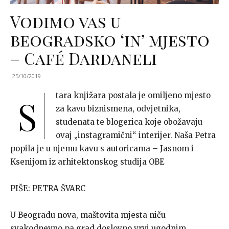
Vodimo vas u
beogradsko ‘in’ mjesto
– Café Dardaneli
25/10/2019
tara knjižara postala je omiljeno mjesto
S
za kavu biznismena, odvjetnika,
studenata te blogerica koje obožavaju
ovaj „instagramični“ interijer. Naša Petra
popila je u njemu kavu s autoricama – Jasnom i
Ksenijom iz arhitektonskog studija OBE
PIŠE: PETRA ŠVARC
U Beogradu nova, maštovita mjesta niču
svakodnevno pa grad doslovno vrvi ugodnim