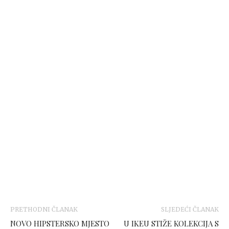
PRETHODNI ČLANAK
SLJEDEĆI ČLANAK
NOVO HIPSTERSKO MJESTO
U IKEU STIŽE KOLEKCIJA S