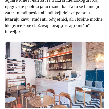
Square Nine i Marriott te u žiži studentskog života,
njegova je publika jako raznolika. Tako se tu mogu
zateći mladi poslovni ljudi koji dolaze po prvu
jutarnju kavu, studenti, odvjetnici, ali i brojne modne
blogerice koje obožavaju ovaj „instagramični“
interijer.