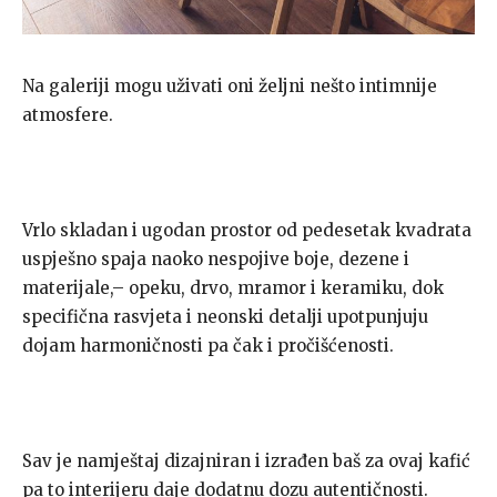
Na galeriji mogu uživati oni željni nešto intimnije
atmosfere.
Vrlo skladan i ugodan prostor od pedesetak kvadrata
uspješno spaja naoko nespojive boje, dezene i
materijale,– opeku, drvo, mramor i keramiku, dok
specifična rasvjeta i neonski detalji upotpunjuju
dojam harmoničnosti pa čak i pročišćenosti.
Sav je namještaj dizajniran i izrađen baš za ovaj kafić
pa to interijeru daje dodatnu dozu autentičnosti.