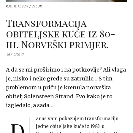
KJETIL ALSVIK / VELUX
Transformacija
obiteljske kuće iz 80-
ih. Norveški primjer.
08/10/2017
A da se mi proširimo i na potkrovlje? Ali vlaga
je, nisko i neke grede su zatrulile… S tim
problemom u priču je krenula norveška
obitelj Solensteen Strand. Evo kako je to
izgledalo, a sada…
anas vam pokazujem transformaciju
D
jedne obiteljske kuće iz 1983. u