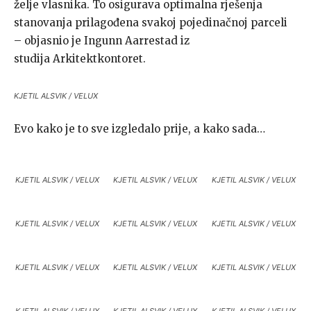
želje vlasnika. To osigurava optimalna rješenja
stanovanja prilagođena svakoj pojedinačnoj parceli
– objasnio je Ingunn Aarrestad iz
studija Arkitektkontoret.
KJETIL ALSVIK / VELUX
Evo kako je to sve izgledalo prije, a kako sada…
KJETIL ALSVIK / VELUX
KJETIL ALSVIK / VELUX
KJETIL ALSVIK / VELUX
KJETIL ALSVIK / VELUX
KJETIL ALSVIK / VELUX
KJETIL ALSVIK / VELUX
KJETIL ALSVIK / VELUX
KJETIL ALSVIK / VELUX
KJETIL ALSVIK / VELUX
KJETIL ALSVIK / VELUX
KJETIL ALSVIK / VELUX
KJETIL ALSVIK / VELUX