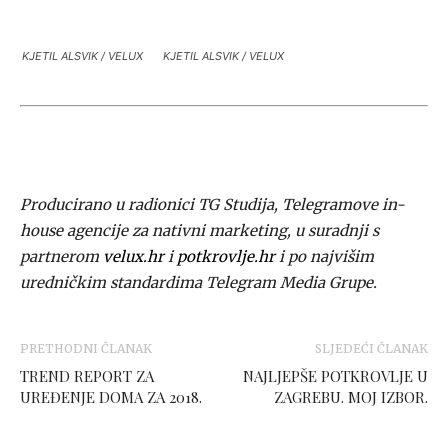
KJETIL ALSVIK / VELUX
KJETIL ALSVIK / VELUX
Producirano u radionici TG Studija, Telegramove in-
house agencije za nativni marketing, u suradnji s
partnerom
velux.hr
i
potkrovlje.hr
i po najvišim
uredničkim standardima Telegram Media Grupe.
PRETHODNI ČLANAK
SLJEDEĆI ČLANAK
TREND REPORT ZA
NAJLJEPŠE POTKROVLJE U
UREĐENJE DOMA ZA 2018.
ZAGREBU. MOJ IZBOR.