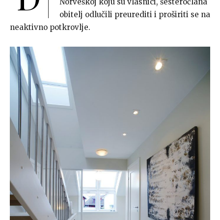
Norveškoj koju su vlasnici, šesteročlana
obitelj odlučili preurediti i proširiti se na
neaktivno potkrovlje.