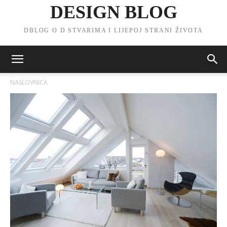
DESIGN BLOG
DBLOG O D STVARIMA I LIJEPOJ STRANI ŽIVOTA
NASLOVNICA