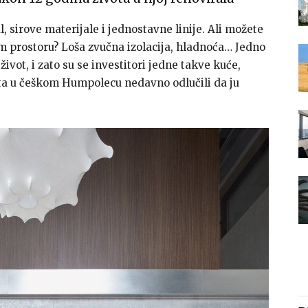
l, sirove materijale i jednostavne linije. Ali možete
vom prostoru? Loša zvučna izolacija, hladnoća… Jedno
 život, i zato su se investitori jedne takve kuće,
ta u češkom Humpolecu nedavno odlučili da ju