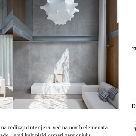
K
D
na redizajn interijera. Većina novih elemenata
made… novi kuhinjski ormari zamjenjuju