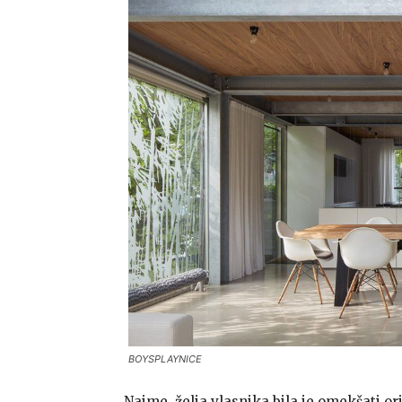
BOYSPLAYNICE
Naime, želja vlasnika bila je omekšati orig