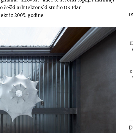
eo češki arhitektonski studio OK Plan
D
jekt iz 2005. godine.
D
D
D