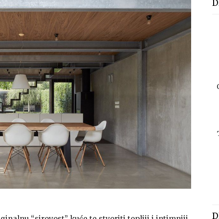
D
D
inalnu “sirovost” kuće te stvoriti topliji i intimniji