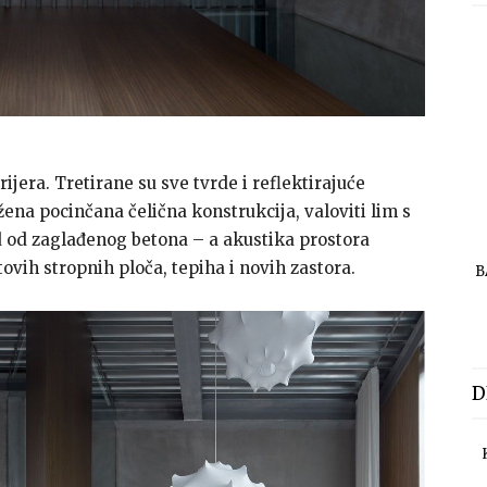
erijera. Tretirane su sve tvrde i reflektirajuće
žena pocinčana čelična konstrukcija, valoviti lim s
 od zaglađenog betona – a akustika prostora
ovih stropnih ploča, tepiha i novih zastora.
B
D