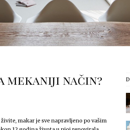
 mekaniji način?
D
m živite, makar je sve napravljeno po vašim
nakon 12 godina života u njoj renovirala