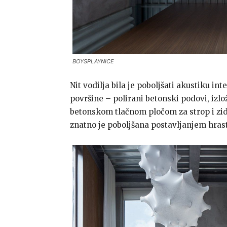
BOYSPLAYNICE
Nit vodilja bila je poboljšati akustiku int
površine – polirani betonski podovi, izlo
betonskom tlačnom pločom za strop i zid
znatno je poboljšana postavljanjem hrast