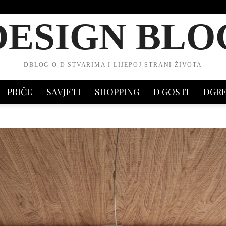
DESIGN BLO
DBLOG O D STVARIMA I LIJEPOJ STRANI ŽIVOTA
PRIČE
SAVJETI
SHOPPING
D GOSTI
DGR