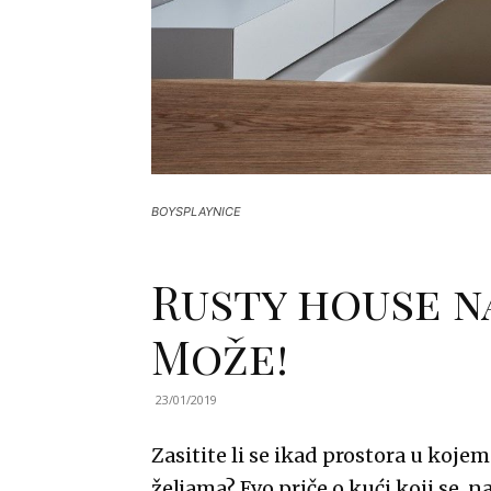
BOYSPLAYNICE
Rusty house na
Može!
23/01/2019
Zasitite li se ikad prostora u koje
željama? Evo priče o kući koji se, 