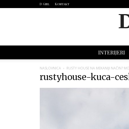
D Girl
Kontakt
INTERIJERI
NASLOVNICA
RUSTY HOUSE NA MEKANIJI NAČIN? MO
rustyhouse-kuca-cesk