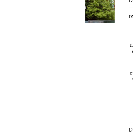
D
D
D
D
D