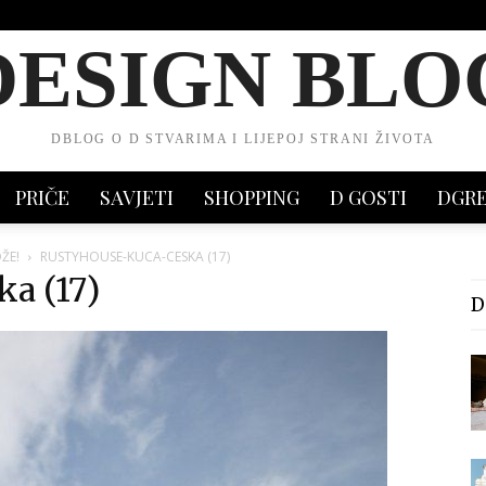
DESIGN BLO
DBLOG O D STVARIMA I LIJEPOJ STRANI ŽIVOTA
PRIČE
SAVJETI
SHOPPING
D GOSTI
DGR
ŽE!
RUSTYHOUSE-KUCA-CESKA (17)
a (17)
D