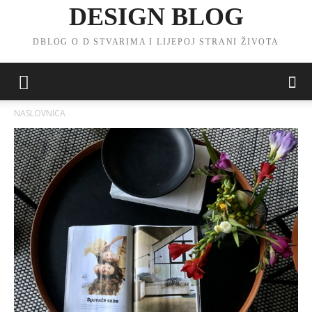
DESIGN BLOG
DBLOG O D STVARIMA I LIJEPOJ STRANI ŽIVOTA
NASLOVNICA