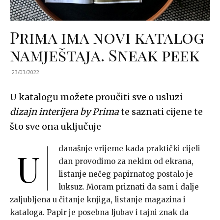
Prima ima novi katalog
namještaja. Sneak peek
23/03/2022
U katalogu možete proučiti sve o usluzi
dizajn interijera by Prima
te saznati cijene te
što sve ona uključuje
današnje vrijeme kada praktički cijeli
U
dan provodimo za nekim od ekrana,
listanje nečeg papirnatog postalo je
luksuz. Moram priznati da sam i dalje
zaljubljena u čitanje knjiga, listanje magazina i
kataloga. Papir je posebna ljubav i tajni znak da