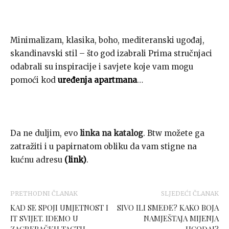
Minimalizam, klasika, boho, mediteranski ugođaj,
skandinavski stil – što god izabrali Prima stručnjaci
odabrali su inspiracije i savjete koje vam mogu
pomoći kod
uređenja apartmana
…
Da ne duljim, evo
linka na katalog
. Btw možete ga
zatražiti i u papirnatom obliku da vam stigne na
kućnu adresu
(link)
.
PRETHODNI ČLANAK
SLJEDEĆI ČLANAK
KAD SE SPOJI UMJETNOST I
SIVO ILI SMEĐE? KAKO BOJA
IT SVIJET. IDEMO U
NAMJEŠTAJA MIJENJA
ZAGREBAČKU TACTU
UGOĐAJ?