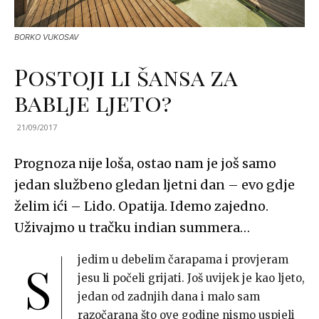
BORKO VUKOSAV
Postoji li šansa za
bablje ljeto?
21/09/2017
Prognoza nije loša, ostao nam je još samo
jedan službeno gledan ljetni dan – evo gdje
želim ići – Lido. Opatija. Idemo zajedno.
Uživajmo u tračku indian summera…
jedim u debelim čarapama i provjeram
S
jesu li počeli grijati. Još uvijek je kao ljeto,
jedan od zadnjih dana i malo sam
razočarana što ove godine nismo uspjeli