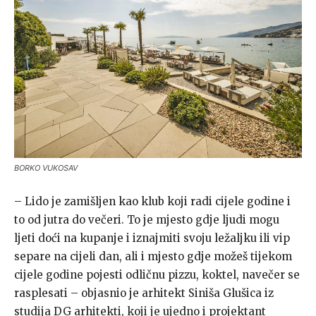
BORKO VUKOSAV
– Lido je zamišljen kao klub koji radi cijele godine i
to od jutra do večeri. To je mjesto gdje ljudi mogu
ljeti doći na kupanje i iznajmiti svoju ležaljku ili vip
separe na cijeli dan, ali i mjesto gdje možeš tijekom
cijele godine pojesti odličnu pizzu, koktel, navečer se
rasplesati – objasnio je arhitekt Siniša Glušica iz
studija DG arhitekti, koji je ujedno i projektant