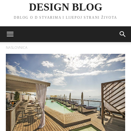
DESIGN BLOG
DBLOG O D STVARIMA I LIJEPOJ STRANI ŽIVOTA
NASLOVNICA