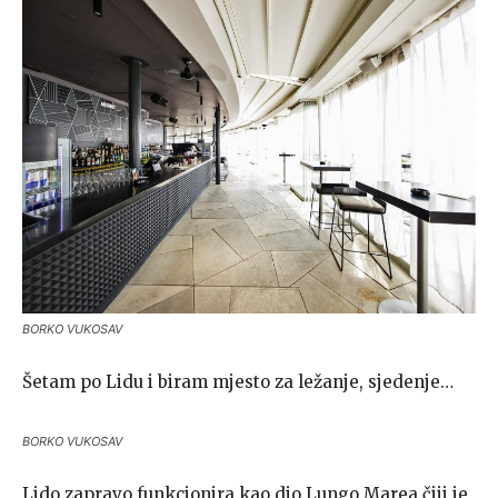
BORKO VUKOSAV
Šetam po Lidu i biram mjesto za ležanje, sjedenje…
BORKO VUKOSAV
Lido zapravo funkcionira kao dio Lungo Marea čiji je