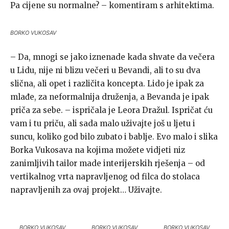
Pa cijene su normalne? – komentiram s arhitektima.
BORKO VUKOSAV
– Da, mnogi se jako iznenade kada shvate da večera
u Lidu, nije ni blizu večeri u Bevandi, ali to su dva
slična, ali opet i različita koncepta. Lido je ipak za
mlađe, za neformalnija druženja, a Bevanda je ipak
priča za sebe. – ispričala je Leora Dražul. Ispričat ću
vam i tu priču, ali sada malo uživajte još u ljetu i
suncu, koliko god bilo zubato i bablje. Evo malo i slika
Borka Vukosava na kojima možete vidjeti niz
zanimljivih tailor made interijerskih rješenja – od
vertikalnog vrta napravljenog od filca do stolaca
napravljenih za ovaj projekt… Uživajte.
BORKO VUKOSAV
BORKO VUKOSAV
BORKO VUKOSAV