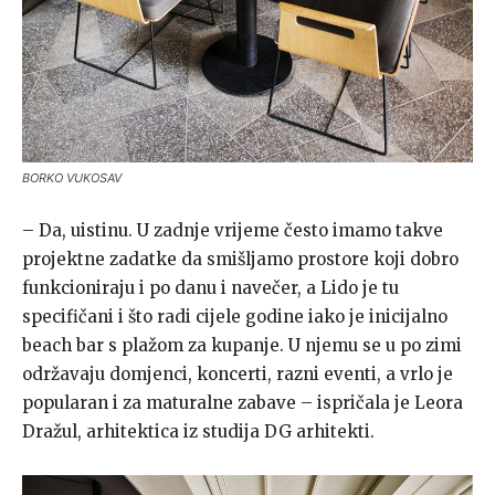
BORKO VUKOSAV
– Da, uistinu. U zadnje vrijeme često imamo takve
projektne zadatke da smišljamo prostore koji dobro
funkcioniraju i po danu i navečer, a Lido je tu
specifičani i što radi cijele godine iako je inicijalno
beach bar s plažom za kupanje. U njemu se u po zimi
održavaju domjenci, koncerti, razni eventi, a vrlo je
popularan i za maturalne zabave – ispričala je Leora
Dražul, arhitektica iz studija DG arhitekti.