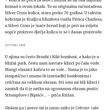
– Kolica su priča za sebe i možda su mi ona najdraži
komad u ovom lokalu. To su originalna ručnorađena
Silver Cross kolica, stara preko 70 godina. U takvim
kolicima je Kraljica Elizabeta vozila Princa Charlesa,
a Silver Cross je inače brend koji je prvi na svijetu
uopće proizveo dječja kolica te se i danas proizvode.
COTTON+ CAFE
U njima su često Bronhi i Kiki bomboni, a kako je u
blizini park, često nam navrate klinci po čašu vode.
Mnogi vlasnici kafića to ne vole… Nama je to jako
simpatično i znamo ih iznenaditi bombonima i
crtićima na velikom ekranu. Svi smo mi bili klinci i
zamisli da ti je netko na ogromnom ekranu pustio
Štrumpfove i Bipsiće… – priča Križan.
Slušam ga i posve mi je jasno zašto je Cotton+ cafe