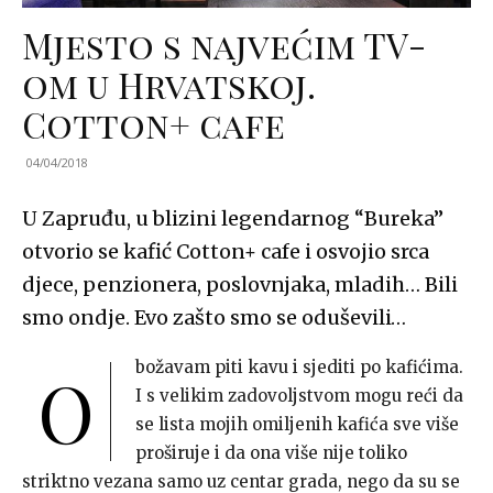
Mjesto s najvećim TV-
om u Hrvatskoj.
Cotton+ cafe
04/04/2018
U Zapruđu, u blizini legendarnog “Bureka”
otvorio se kafić Cotton+ cafe i osvojio srca
djece, penzionera, poslovnjaka, mladih… Bili
smo ondje. Evo zašto smo se oduševili…
božavam piti kavu i sjediti po kafićima.
O
I s velikim zadovoljstvom mogu reći da
se lista mojih omiljenih kafića sve više
proširuje i da ona više nije toliko
striktno vezana samo uz centar grada, nego da su se