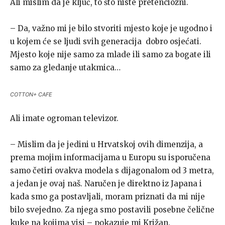
Ali mislim da je ključ, to što niste pretenciozni.
– Da, važno mi je bilo stvoriti mjesto koje je ugodno i
u kojem će se ljudi svih generacija dobro osjećati.
Mjesto koje nije samo za mlade ili samo za bogate ili
samo za gledanje utakmica…
COTTON+ CAFE
Ali imate ogroman televizor.
– Mislim da je jedini u Hrvatskoj ovih dimenzija, a
prema mojim informacijama u Europu su isporučena
samo četiri ovakva modela s dijagonalom od 3 metra,
a jedan je ovaj naš. Naručen je direktno iz Japana i
kada smo ga postavljali, moram priznati da mi nije
bilo svejedno. Za njega smo postavili posebne čelične
kuke na kojima visi – pokazuje mi Križan.