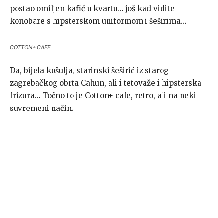
postao omiljen kafić u kvartu… još kad vidite
konobare s hipsterskom uniformom i šeširima…
COTTON+ CAFE
Da, bijela košulja, starinski šeširić iz starog
zagrebačkog obrta Cahun, ali i tetovaže i hipsterska
frizura… Točno to je Cotton+ cafe, retro, ali na neki
suvremeni način.