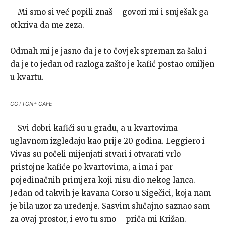
– Mi smo si već popili znaš – govori mi i smješak ga
otkriva da me zeza.
Odmah mi je jasno da je to čovjek spreman za šalu i
da je to jedan od razloga zašto je kafić postao omiljen
u kvartu.
COTTON+ CAFE
– Svi dobri kafići su u gradu, a u kvartovima
uglavnom izgledaju kao prije 20 godina. Leggiero i
Vivas su počeli mijenjati stvari i otvarati vrlo
pristojne kafiće po kvartovima, a ima i par
pojedinačnih primjera koji nisu dio nekog lanca.
Jedan od takvih je kavana Corso u Sigečici, koja nam
je bila uzor za uređenje. Sasvim slučajno saznao sam
za ovaj prostor, i evo tu smo – priča mi Križan.