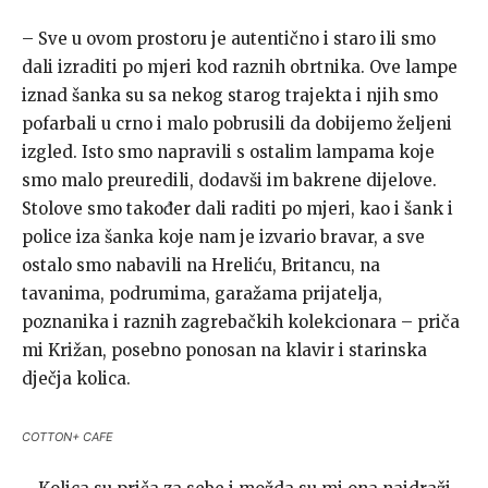
– Sve u ovom prostoru je autentično i staro ili smo
dali izraditi po mjeri kod raznih obrtnika. Ove lampe
iznad šanka su sa nekog starog trajekta i njih smo
pofarbali u crno i malo pobrusili da dobijemo željeni
izgled. Isto smo napravili s ostalim lampama koje
smo malo preuredili, dodavši im bakrene dijelove.
Stolove smo također dali raditi po mjeri, kao i šank i
police iza šanka koje nam je izvario bravar, a sve
ostalo smo nabavili na Hreliću, Britancu, na
tavanima, podrumima, garažama prijatelja,
poznanika i raznih zagrebačkih kolekcionara – priča
mi Križan, posebno ponosan na klavir i starinska
dječja kolica.
COTTON+ CAFE