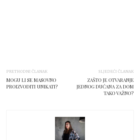
PRETHODNI ČLANAK
SLJEDEĆI ČLANAK
MOGU LI SE MASOVNO
ZAŠTO JE OTVARANJE
PROIZVODITI UNIKATI?
JEDNOG DUĆANA ZA DOM
TAKO VAŽNO?