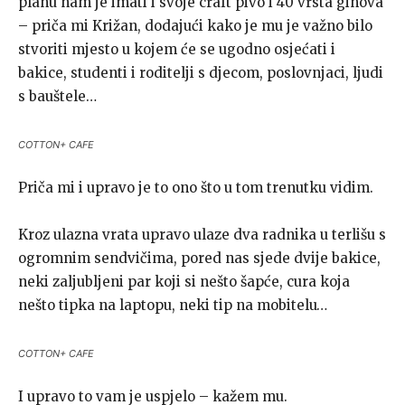
planu nam je imati i svoje craft pivo i 40 vrsta ginova
– priča mi Križan, dodajući kako je mu je važno bilo
stvoriti mjesto u kojem će se ugodno osjećati i
bakice, studenti i roditelji s djecom, poslovnjaci, ljudi
s bauštele…
COTTON+ CAFE
Priča mi i upravo je to ono što u tom trenutku vidim.
Kroz ulazna vrata upravo ulaze dva radnika u terlišu s
ogromnim sendvičima, pored nas sjede dvije bakice,
neki zaljubljeni par koji si nešto šapće, cura koja
nešto tipka na laptopu, neki tip na mobitelu…
COTTON+ CAFE
I upravo to vam je uspjelo – kažem mu.