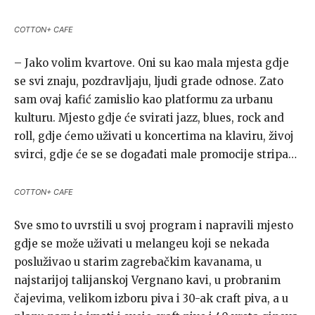
COTTON+ CAFE
– Jako volim kvartove. Oni su kao mala mjesta gdje
se svi znaju, pozdravljaju, ljudi grade odnose. Zato
sam ovaj kafić zamislio kao platformu za urbanu
kulturu. Mjesto gdje će svirati jazz, blues, rock and
roll, gdje ćemo uživati u koncertima na klaviru, živoj
svirci, gdje će se se događati male promocije stripa…
COTTON+ CAFE
Sve smo to uvrstili u svoj program i napravili mjesto
gdje se može uživati u melangeu koji se nekada
posluživao u starim zagrebačkim kavanama, u
najstarijoj talijanskoj Vergnano kavi, u probranim
čajevima, velikom izboru piva i 30-ak craft piva, a u