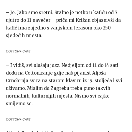
– Je. Jako smo sretni. Stalno je netko u kafiću od 7
ujutro do 11 navečer – priča mi Križan objasnivši da
kafić ima zajedno s vanjskom terasom oko 250
sjedećih mjesta.
COTTON+ CAFE
– I vidiš, svi slušaju jazz. Nedjeljom od 11 do 14 sati
dođu na Cottoniranje gdje naš pijanist Aljoša
Crnobrnja svira na starom klaviru iz 19. stoljeća i svi
uživamo. Mislim da Zagrebu treba puno takvih
normalnih, kulturnijih mjesta. Nismo svi cajke –
smijemo se.
COTTON+ CAFE