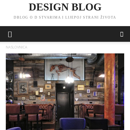
DESIGN BLOG
DBLOG O D STVARIMA I LIJEPOJ STRANI ŽIVOTA
NASLOVNICA