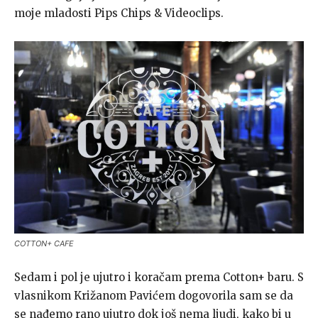
moje mladosti Pips Chips & Videoclips.
COTTON+ CAFE
Sedam i pol je ujutro i koračam prema Cotton+ baru. S
vlasnikom Križanom Pavićem dogovorila sam se da
se nađemo rano ujutro dok još nema ljudi, kako bi u