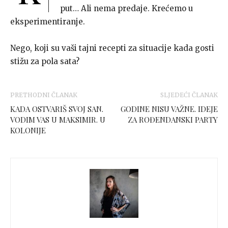
put… Ali nema predaje. Krećemo u
eksperimentiranje.
Nego, koji su vaši tajni recepti za situacije kada gosti
stižu za pola sata?
PRETHODNI ČLANAK
SLJEDEĆI ČLANAK
KADA OSTVARIŠ SVOJ SAN.
GODINE NISU VAŽNE. IDEJE
VODIM VAS U MAKSIMIR. U
ZA ROĐENDANSKI PARTY
KOLONIJE