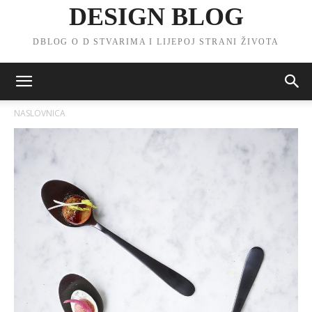
DESIGN BLOG
DBLOG O D STVARIMA I LIJEPOJ STRANI ŽIVOTA
NASLOVNICA