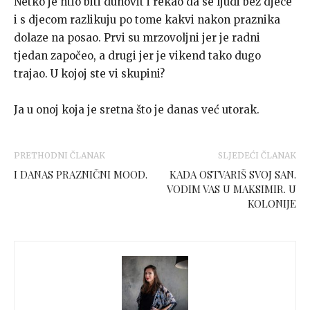
Netko je htio biti duhovit i rekao da se ljudi bez djece
i s djecom razlikuju po tome kakvi nakon praznika
dolaze na posao. Prvi su mrzovoljni jer je radni
tjedan započeo, a drugi jer je vikend tako dugo
trajao. U kojoj ste vi skupini?
Ja u onoj koja je sretna što je danas već utorak.
PRETHODNI ČLANAK
SLJEDEĆI ČLANAK
I DANAS PRAZNIČNI MOOD.
KADA OSTVARIŠ SVOJ SAN.
VODIM VAS U MAKSIMIR. U
KOLONIJE