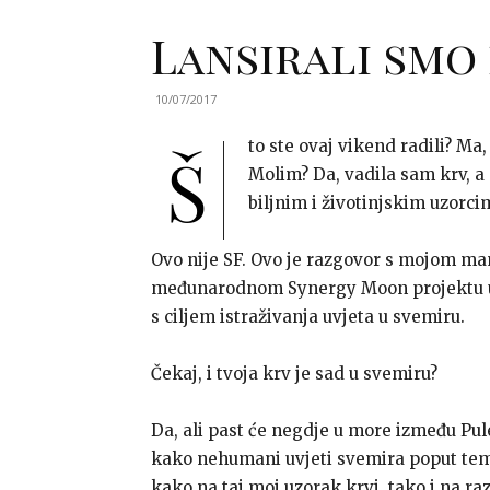
Lansirali smo
10/07/2017
to ste ovaj vikend radili? Ma
Š
Molim? Da, vadila sam krv, a
biljnim i životinjskim uzorcim
Ovo nije SF. Ovo je razgovor s mojom ma
međunarodnom Synergy Moon projektu u 
s ciljem istraživanja uvjeta u svemiru.
Čekaj, i tvoja krv je sad u svemiru?
Da, ali past će negdje u more između Pule 
kako nehumani uvjeti svemira poput temp
kako na taj moj uzorak krvi, tako i na ra