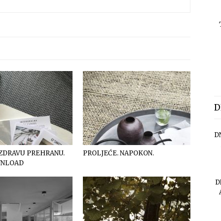
D
D
 ZDRAVU PREHRANU.
PROLJEĆE. NAPOKON.
WNLOAD
D