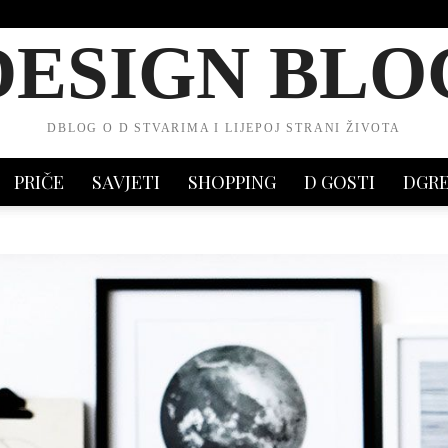
DESIGN BLO
DBLOG O D STVARIMA I LIJEPOJ STRANI ŽIVOTA
PRIČE
SAVJETI
SHOPPING
D GOSTI
DGR