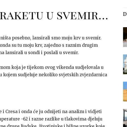
 raketu u svemir…
D
, ništa posebno, lansirali smo moju krv u svemir.
 onda su tu moju krv, zajedno s raznim drugim
a lansirali u sondi i poslali u svemir.
mom koja je tijekom ovog vikenda sudjelovala u
kojem sudjeluje nekoliko svjetskih zvjezdarnica
i Cresa i onda će ju odnijeti na analizu i vidjeti
erature -62 i razne razlike u tlakovima djeluju
zne druge ljudske, životinjske i biljne uzorke koje