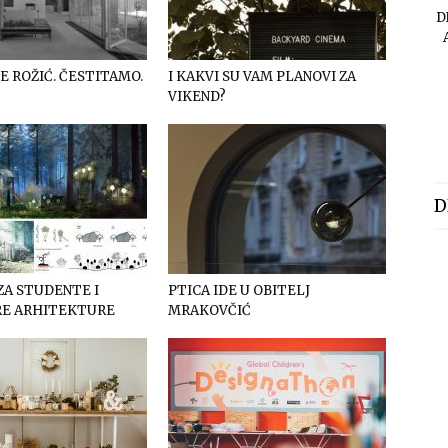
D
E ROŽIĆ. ČESTITAMO.
I KAKVI SU VAM PLANOVI ZA
VIKEND?
D
ZA STUDENTE I
PTICA IDE U OBITELJ
E ARHITEKTURE
MRAKOVČIĆ