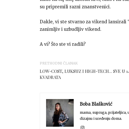
su pripremili razni znanstvenici.
Dakle, vi ste stvarno za vikend lansirali
zanimljiv i uzbudljiv vikend.
A vi? Što ste vi radili?
PRETHODNI ČLANAK
LOW-COST, LUKSUZ I HIGH-TECH… SVE U 1
KVADRATA
Boba Blašković
mama, supruga, prijateljica, u
dizajnu i uređenju doma.