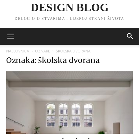
DESIGN BLOG
DBLOG O D STVARIMA I LIJEPOJ STRANI ŽIVOTA
NASLOVNICA
OZNAKE
ŠKOLSKA DVORANA
Oznaka: školska dvorana