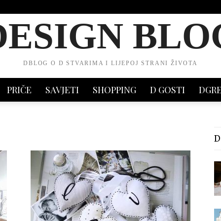
DESIGN BLO
DBLOG O D STVARIMA I LIJEPOJ STRANI ŽIVOTA
PRIČE
SAVJETI
SHOPPING
D GOSTI
DGR
D