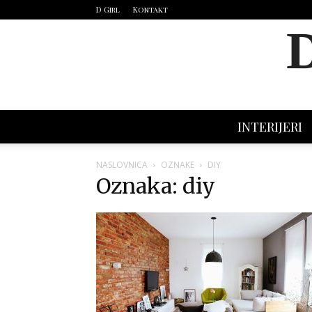
D Girl
Kontakt
INTERIJERI
NASLOVNICA
OZNAKE
DIY
Oznaka: diy