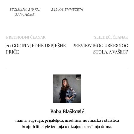
STOLNJAK, 219 KN,
249 KN, EMMEZETA
ZARA HOME
PRETHODNI ČLANAK
SLJEDEĆI ČLANAK
20 GODINA JEDNE USPJEŠNE
PREVIEW MOG USKRSNOG
PRIČE
STOLA. A VAŠEG?
Boba Blašković
mama, supruga, prijateljica, urednica, novinarka i stilistica
brojnih lifestyle izdanja o dizajnu i uređenju doma.