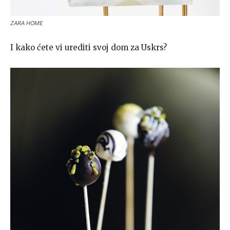
ZARA HOME
I kako ćete vi urediti svoj dom za Uskrs?