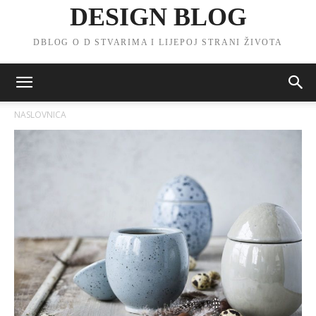
DESIGN BLOG
DBLOG O D STVARIMA I LIJEPOJ STRANI ŽIVOTA
NASLOVNICA