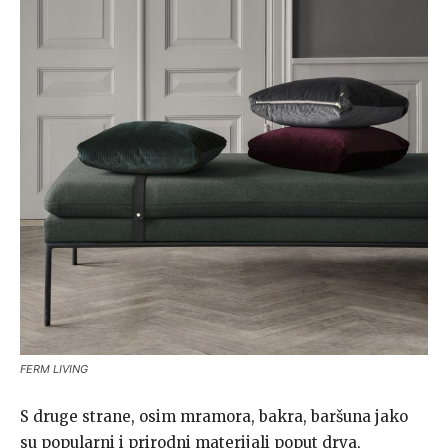
FERM LIVING
S druge strane, osim mramora, bakra, baršuna jako
su popularni i prirodni materijali poput drva,