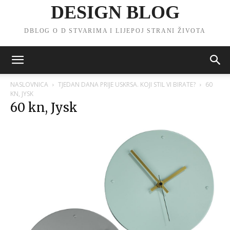
DESIGN BLOG
DBLOG O D STVARIMA I LIJEPOJ STRANI ŽIVOTA
NASLOVNICA
TJEDAN DANA PRIJE USKRSA. KOJI STIL VI BIRATE?
60
KN, JYSK
60 kn, Jysk