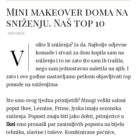
Mini makeover doma na
sniženju. Naš top 10
16/01/2026
olite li sniženja? Ja da. Najbolje odjevne
V
komade i stvari za dom kupila sam na
sniženju i to ne zato što sam ih tražila,
nego sam jednostavno naletila na njih. I
zato i ove godine nastavljamo petkom objavljivati top
ponude na sniženjima.
Što smo ovog tjedna primijetili? Mnogi veliki saloni
poput Ikee, Lesnine, Prime, Jyska imaju sezonska
sniženja. Popusti znaju biti jako dobri, primjerice u
Ikei
smo pronašli par zanimljivih popusta na bijelu
tehniku, slavine i tuševe. Kombinirane pećnice,