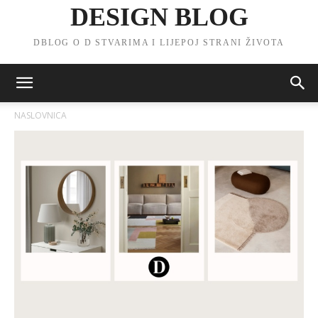
DESIGN BLOG
DBLOG O D STVARIMA I LIJEPOJ STRANI ŽIVOTA
NASLOVNICA