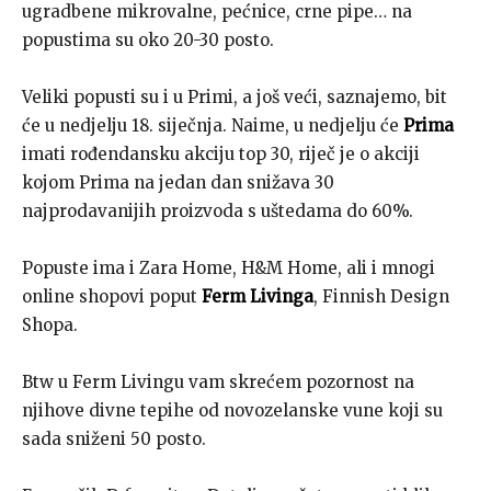
ugradbene mikrovalne, pećnice, crne pipe… na
popustima su oko 20-30 posto.
Veliki popusti su i u Primi, a još veći, saznajemo, bit
će u nedjelju 18. siječnja. Naime, u nedjelju će
Prima
imati rođendansku akciju top 30, riječ je o akciji
kojom Prima na jedan dan snižava 30
najprodavanijih proizvoda s uštedama
do 60%.
Popuste ima i Zara Home, H&M Home, ali i mnogi
online shopovi poput
Ferm Livinga
, Finnish Design
Shopa.
Btw u Ferm Livingu vam skrećem pozornost na
njihove divne tepihe od novozelanske vune koji su
sada sniženi 50 posto.