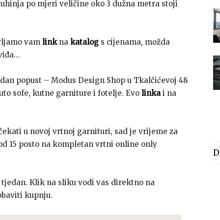
kuhinja po mjeri veličine oko 3 dužna metra stoji
avljamo vam
link
na
katalog
s cijenama, možda
sviđa…
dan popust – Modus Design Shop u Tkalčićevoj 48
o sofe, kutne garniture i fotelje. Evo
linka
i na
ekati u novoj vrtnoj garnituri, sad je vrijeme za
d 15 posto na kompletan vrtni online only
D
 tjedan. Klik na sliku vodi vas direktno na
baviti kupnju.