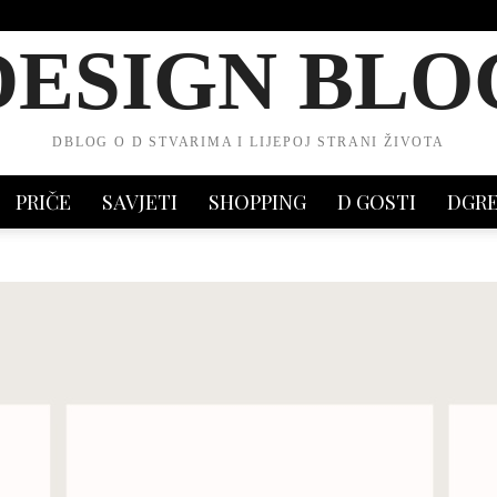
DESIGN BLO
DBLOG O D STVARIMA I LIJEPOJ STRANI ŽIVOTA
PRIČE
SAVJETI
SHOPPING
D GOSTI
DGR