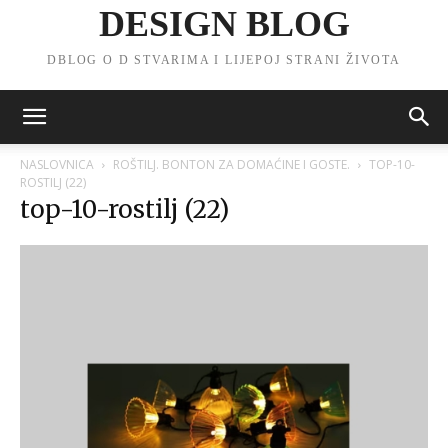
DESIGN BLOG
DBLOG O D STVARIMA I LIJEPOJ STRANI ŽIVOTA
NASLOVNICA
ROŠTILJ. BONTON ZA DOMAĆINE I GOSTE.
TOP-10-
ROSTILJ (22)
top-10-rostilj (22)