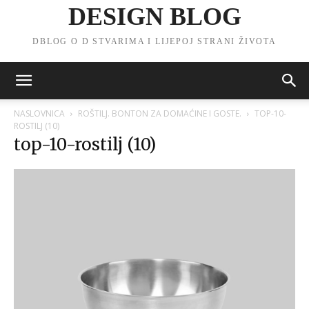
DESIGN BLOG
DBLOG O D STVARIMA I LIJEPOJ STRANI ŽIVOTA
NASLOVNICA
ROŠTILJ. BONTON ZA DOMAĆINE I GOSTE.
TOP-10-
ROSTILJ (10)
top-10-rostilj (10)