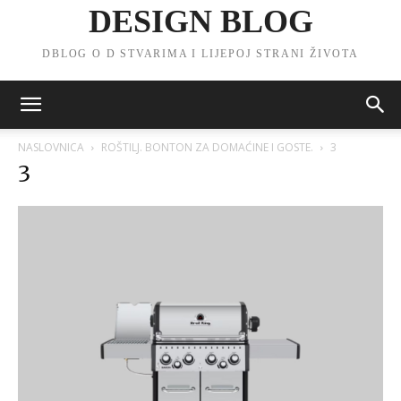
DESIGN BLOG
DBLOG O D STVARIMA I LIJEPOJ STRANI ŽIVOTA
NASLOVNICA
ROŠTILJ. BONTON ZA DOMAĆINE I GOSTE.
3
3