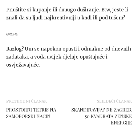
Priuštite si kupanje ili duuugo duširanje. Btw, jeste li
znali da su ljudi najkreativniji u kadi ili pod tušem?
GROHE
Razlog? Um se napokon opusti i odmakne od dnevnih
zadataka, a voda uvijek djeluje opuštajuće i
osvježavajuće.
PRETHODNI ČLANAK
SLJEDEĆI ČLANAK
PROSTORNI TETRIS NA
SKANDINAVIJA? NE ZAGREB.
SAMOBORSKI NAČIN
50 KVADRATA ŽENSKE
ENERGIJE