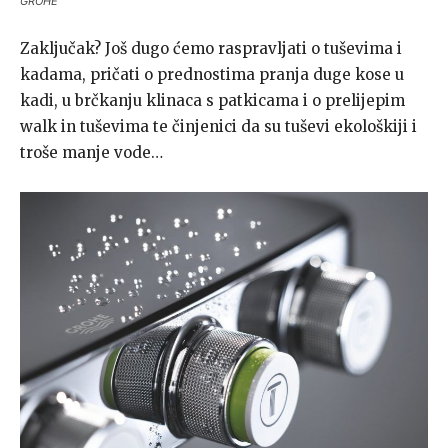
GROHE
Zaključak? Još dugo ćemo raspravljati o tuševima i
kadama, pričati o prednostima pranja duge kose u
kadi, u brčkanju klinaca s patkicama i o prelijepim
walk in tuševima te činjenici da su tuševi ekološkiji i
troše manje vode…