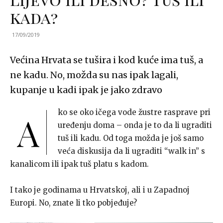
kada?
17/09/2019
Većina Hrvata se tušira i kod kuće ima tuš, a
ne kadu. No, možda su nas ipak lagali,
kupanje u kadi ipak je jako zdravo
ko se oko ičega vode žustre rasprave pri
A
uređenju doma – onda je to da li ugraditi
tuš ili kadu. Od toga možda je još samo
veća diskusija da li ugraditi “walk in” s
kanalicom ili ipak tuš platu s kadom.
I tako je godinama u Hrvatskoj, ali i u Zapadnoj
Europi. No, znate li tko pobjeđuje?