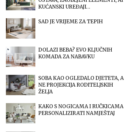
OSTAVA, ZAOBLJENI ELEMENTI, AI
KUĆANSKI UREĐAJI…
SAD JE VRIJEME ZA TEPIH
DOLAZI BEBA? EVO KLJUČNIH
KOMADA ZA NABAVKU
SOBA KAO OGLEDALO DJETETA, A
NE PROJEKCIJA RODITELJSKIH
ŽELJA
KAKO S NOGICAMA I RUČKICAMA
PERSONALIZIRATI NAMJEŠTAJ