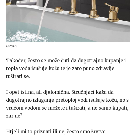
GROHE
Također, često se može čuti da dugotrajno kupanje i
topla voda isušuje kožu te je zato puno zdravije
tuširati se.
I opet istina, ali djelomična. Stručnjaci kažu da
dugotrajno izlaganje pretoploj vodi isušuje kožu, no s
vrućom vodom se možete i tuširati, a ne samo kupati,
zar ne?
Htjeli mi to priznati ili ne, često smo žrvtve