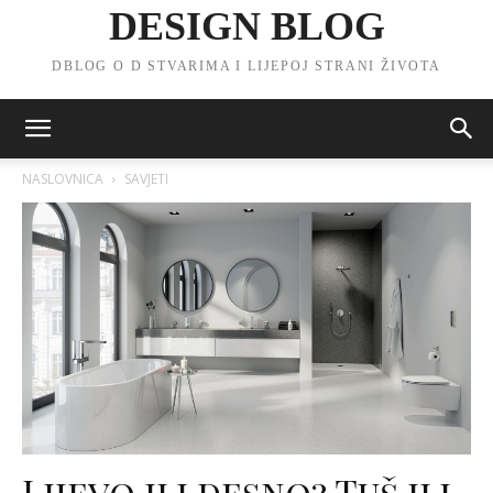
DESIGN BLOG
DBLOG O D STVARIMA I LIJEPOJ STRANI ŽIVOTA
NASLOVNICA
SAVJETI
Lijevo ili desno? Tuš ili