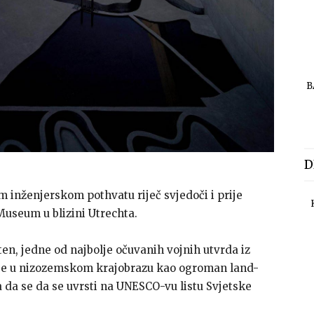
B
D
 inženjerskom pothvatu riječ svjedoči i prije
useum u blizini Utrechta.
en, jedne od najbolje očuvanih vojnih utvrda iz
naje u nizozemskom krajobrazu kao ogroman land-
a da se da se uvrsti na UNESCO-vu listu Svjetske