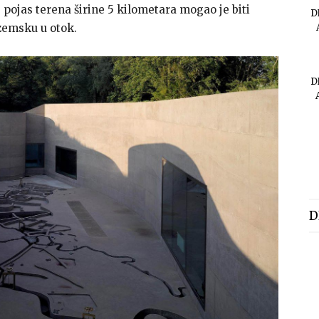
, pojas terena širine 5 kilometara mogao je biti
D
zemsku u otok.
D
D