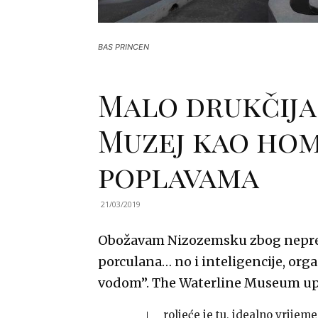
BAS PRINCEN
Malo drukčija
Muzej kao ho
poplavama
21/03/2019
Obožavam Nizozemsku zbog nepregle
porculana… no i inteligencije, orga
vodom”. The Waterline Museum up
roljeće je tu, idealno vrije