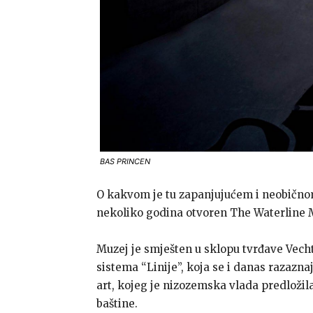
BAS PRINCEN
O kakvom je tu zapanjujućem i neobičnom
nekoliko godina otvoren The Waterline M
Muzej je smješten u sklopu tvrđave Vecht
sistema “Linije”, koja se i danas razaz
art, kojeg je nizozemska vlada predložil
baštine.