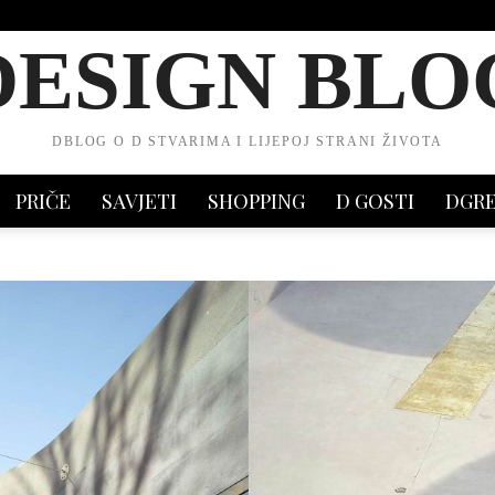
DESIGN BLO
DBLOG O D STVARIMA I LIJEPOJ STRANI ŽIVOTA
PRIČE
SAVJETI
SHOPPING
D GOSTI
DGR