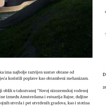
ka ima najbolje razvijen sustav obrane od
D
oljeća koristili poplave kao obrambeni mehanizam.
D
niji oblik u takozvanoj “Novoj nizozemskoj vodenoj
odine između Amsterdama i estuarija Rajne, duljine
ojnih utvrda i pet utvrđenih gradova, kao i stotina