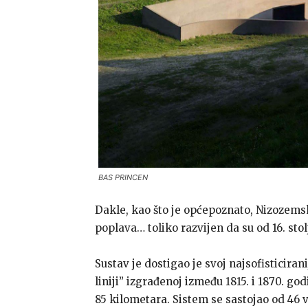
BAS PRINCEN
Dakle, kao što je općepoznato, Nizozems
poplava… toliko razvijen da su od 16. st
Sustav je dostigao je svoj najsofisticira
liniji” izgrađenoj između 1815. i 1870. g
85 kilometara. Sistem se sastojao od 46 v