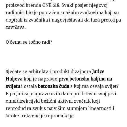
proizvod brenda ONE.618. Svaki posjet njegovoj
radionici bio je popraćen snažnim zvukovima koji su
dopirali iz zvučnika i nagovještavali da faza prototipa
završava.
O čemu se točno radi?
Sjećate se arhitekta i produkt dizajnera
Jurice
Huljeva
koji je napravio
prvu betonsku haljinu na
svijetu
i ostala
betonska čuda
s kojima osvaja svijet?
E pa Jurica je upravo ovih dana predstavio svoj prvi
omnidirekcijski bežićni aktivni zvučnik koji
reproducira zvuk s najvišim stupnjem linearnosti i
široke frekvencije reprodukcije.