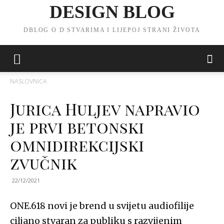
DESIGN BLOG
DBLOG O D STVARIMA I LIJEPOJ STRANI ŽIVOTA
NASLOVNICA
Jurica Huljev napravio
je prvi betonski
omnidirekcijski
zvučnik
22/12/2021
ONE.618 novi je brend u svijetu audiofilije
ciljano stvaran za publiku s razvijenim