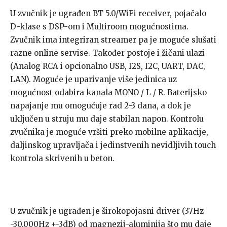
U zvučnik je ugrađen BT 5.0/WiFi receiver, pojačalo
D-klase s DSP-om i Multiroom mogućnostima.
Zvučnik ima integriran streamer pa je moguće slušati
razne online servise. Također postoje i žičani ulazi
(Analog RCA i opcionalno USB, I2S, I2C, UART, DAC,
LAN). Moguće je uparivanje više jedinica uz
mogućnost odabira kanala MONO / L / R. Baterijsko
napajanje mu omogućuje rad 2-3 dana, a dok je
uključen u struju mu daje stabilan napon. Kontrolu
zvučnika je moguće vršiti preko mobilne aplikacije,
daljinskog upravljača i jedinstvenih nevidljivih touch
kontrola skrivenih u beton.
U zvučnik je ugrađen je širokopojasni driver (37Hz
-30.000Hz +-3dB) od magnezij-aluminija što mu daje