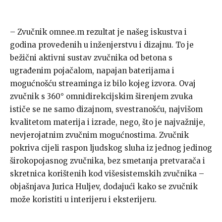
– Zvučnik omnee.m rezultat je našeg iskustva i
godina provedenih u inženjerstvu i dizajnu. To je
bežični aktivni sustav zvučnika od betona s
ugrađenim pojačalom, napajan baterijama i
mogućnošću streaminga iz bilo kojeg izvora. Ovaj
zvučnik s 360° omnidirekcijskim širenjem zvuka
ističe se ne samo dizajnom, svestranošću, najvišom
kvalitetom materija i izrade, nego, što je najvažnije,
nevjerojatnim zvučnim mogućnostima. Zvučnik
pokriva cijeli raspon ljudskog sluha iz jednog jedinog
širokopojasnog zvučnika, bez smetanja pretvarača i
skretnica korištenih kod višesistemskih zvučnika –
objašnjava Jurica Huljev, dodajući kako se zvučnik
može koristiti u interijeru i eksterijeru.