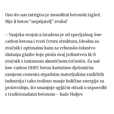
Ono što nas intrigira je monolitni betonski izgled.
Nije li beton “neprijatelj” zvuka?
– Vanjska ovojnica izrađena je od specijalnog low-
carbon betona i tvori čvrstu strukturu, idealnu za
zvučnik i optimalnu bazu za vrhunsko iskustvo
slušanja glazbe koje pruža ovaj jedinstven hi-fi
zvučnik s iznimnom akustičnom točnošću. Za naš
low-carbon UHPC beton koristimo djelomičnu
zamjenu cementa otpadnim materijalima različitih
industrija i tako trošimo manje količine energije za
proizvodnju, što smanjuje ugljični otisak u usporedbi
s tradicionalnim betonom – kaže Huljev.