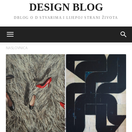
DESIGN BLOG
DBLOG O D STVARIMA I LIJEPOJ STRANI ŽIVOTA
NASLOVNICA