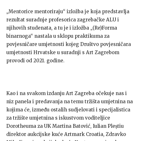
„Mentorice mentoriraju“ izložba je koja predstavlja
rezultat suradnje profesorica zagrebačke ALU i
njihovih studenata, a tu je i izložba „(Re)Forma
binarnoga“ nastala u sklopu praktikuma za
povjesničare umjetnosti kojeg Društvo povjesničara
umjetnosti Hrvatske u suradnji s Art Zagrebom
provodi od 2021. godine.
Kao i na svakom izdanju Art Zagreba očekuje nas i
niz panela i predavanja na temu tržišta umjetnina na
kojima će, između ostalih sudjelovati i specijalistica
za tržište umjetnina s iskustvom voditeljice
Dorotheuma za UK Martina Batović, Iulian Pleștiu
direktor aukcijske kuće Artmark Croatia, Zdravko