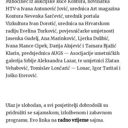
Mihočinec iz aukcijske kuće Kontura, novinarka
HTV-a Ivana Antunović Jović, urednica Art magazina
Kontura Nevenka Šarčević, urednik portala
Vizkultura Ivan Dorotić, urednica na Hrvatskom
radiju Evelina Turković, povjesničarke umjetnosti
Jasenka Gudelj, Ana Marinković, Ljerka Dulibić,
Ivana Mance Cipek, Darija Alujević i Tamara Bjažić
Klarin, predsjednica AUGS — Asocijacije umetničkih
galerija Srbije Aleksandra Lazar, te umjetnici Zlatan
Vehabović, Tomislav Lončarić — Lonac, Igor Taritaš i
Joško Eterović.
Ulaz je slobodan, a svi posjetitelji dobrodošli su
pridružiti se sajamskom, izložbenom i zabavnom
programu. Evo linka na
radno vrijeme
sajma.