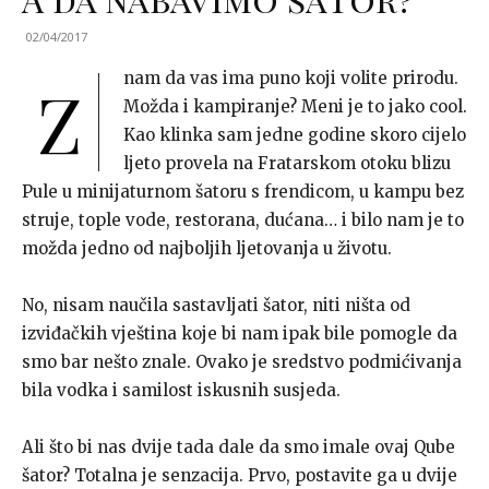
02/04/2017
nam da vas ima puno koji volite prirodu.
Z
Možda i kampiranje? Meni je to jako cool.
Kao klinka sam jedne godine skoro cijelo
ljeto provela na Fratarskom otoku blizu
Pule u minijaturnom šatoru s frendicom, u kampu bez
struje, tople vode, restorana, dućana… i bilo nam je to
možda jedno od najboljih ljetovanja u životu.
No, nisam naučila sastavljati šator, niti ništa od
izviđačkih vještina koje bi nam ipak bile pomogle da
smo bar nešto znale. Ovako je sredstvo podmićivanja
bila vodka i samilost iskusnih susjeda.
Ali što bi nas dvije tada dale da smo imale ovaj Qube
šator? Totalna je senzacija. Prvo, postavite ga u dvije