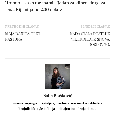
Hmmm… kako me mami… Jedan za klince, drugi za
nas… Nije ni puno, 400 dolara…
PRETHODNI ČLANAK
SLJEDEĆI ČLANAK
MAJA DANICA OPET
KADA ŠTALA POSTANE
RASTURA
VIKENDICA IZ SNOVA.
DOSLOVNO.
Boba Blašković
mama, supruga, prijateljica, urednica, novinarka i stilistica
brojnih lifestyle izdanja o dizajnu i uređenju doma.