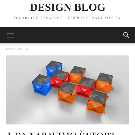
DESIGN BLOG
DBLOG O D STVARIMA I LIJEPOJ STRANI ŽIVOTA
NASLOVNICA
A da nabavimo šator?